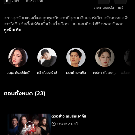
ท
2019
0:52:29 นาที
รายการของฉัน
แชร์
ละครสุดร้อนแรงที่เคยถูกพูดถึงมากที่สุดบนอินเตอร์เน็ต สร้างกระแสพี่
สาวใจดี-เด็กดื้อให้ฟินทั่วบ้านทั่วเมือง... เธอเคยคิดว่าชีวิตของตัวเอง
สมบูรณ์แบบราวกับเทพนิยาย จนวันที่คนรักได้นอกใจไปหาผู้หญิงที่เคย
ดูเพิ่มเติม
คิดว่าเป็นเพื่อน ความเศร้าโศกแปรเปลี่ยนเป็นความแค้น ความแค้นแปร
เปลี่ยนเป็นความสัมพันธ์ที่ลึกซึ้ง การแก้แค้นครั้งนี้จึงเดิมพันด้วยความ
รู้สึกและหัวใจ
วรนุช ภิรมย์ภักดี
กวี ตันจรารักษ์
เวอาห์ แสงเงิน
ณปภา ตันตระกูล
ชวัลกร วร
กุ
ตอนทั้งหมด (23)
ตัวอย่าง เกมรักเอาคืน
0:01:52 นาที