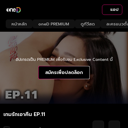
แอป
หน้าหลัก
oneD PREMIUM
ดูทีวีสด
ละครแนวตั้
อัปเกรดเป็น PREMIUM เพื่อรับชม Exclusive Content นี้
สมัครเพื่อปลดล็อก
เกมรักเอาคืน EP.11