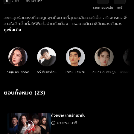
ท
2019
0:53:49 นาที
รายการของฉัน
แชร์
ละครสุดร้อนแรงที่เคยถูกพูดถึงมากที่สุดบนอินเตอร์เน็ต สร้างกระแสพี่
สาวใจดี-เด็กดื้อให้ฟินทั่วบ้านทั่วเมือง... เธอเคยคิดว่าชีวิตของตัวเอง
สมบูรณ์แบบราวกับเทพนิยาย จนวันที่คนรักได้นอกใจไปหาผู้หญิงที่เคย
ดูเพิ่มเติม
คิดว่าเป็นเพื่อน ความเศร้าโศกแปรเปลี่ยนเป็นความแค้น ความแค้นแปร
เปลี่ยนเป็นความสัมพันธ์ที่ลึกซึ้ง การแก้แค้นครั้งนี้จึงเดิมพันด้วยความ
รู้สึกและหัวใจ
วรนุช ภิรมย์ภักดี
กวี ตันจรารักษ์
เวอาห์ แสงเงิน
ณปภา ตันตระกูล
ชวัลกร วร
กุ
ตอนทั้งหมด (23)
ตัวอย่าง เกมรักเอาคืน
0:01:52 นาที