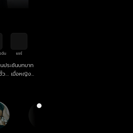
งฉัน
แชร์
ือนประชันบทบาท
ว... เมื่อหญิง
ลี่ยนเป็น "ความ