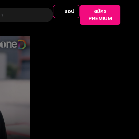
สมัคร
แอป
PREMIUM