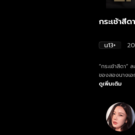
กระเช้าสีด
น13+
20
“กระเช้าสีดา” 
ของสองนางเอก “น
สาวผู้เพียบพร้อ
ดูเพิ่มเติม
แค้น" และการทวง