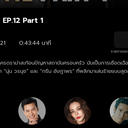
า EP.12 Part 1
21
0:43:44 นาที
รายการขอ
ละครดราม่าสะท้อนปัญหาสถาบันครอบครัว นับเป็นการเชือดเฉ
ุ่น วรนุช” และ “กรีน อัษฎาพร” ที่พลิกมาเล่นร้ายแบบสุดขั้
มถูกทรยศหักหลังจากสามีผู้ที่เธอเชื่อใจ "ความรัก" จึงแปรเป
คืนทุกสิ่งทุกอย่างคือสิ่งเดียวที่เธอต้องการ