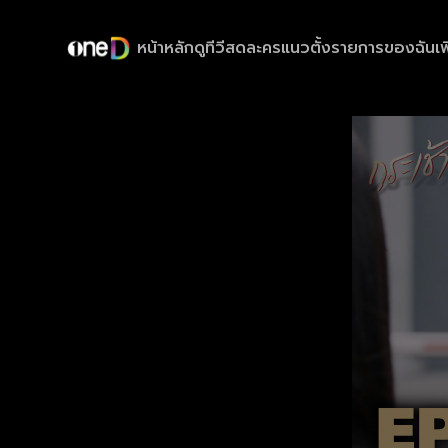
หน้าหลัก
ดูทีวีสด
ละครแนวตั้ง
รายการของฉัน
เพ