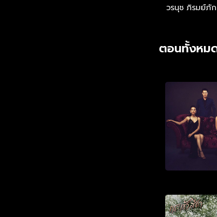
วรนุช ภิรมย์ภัก
ตอนทั้งหมด