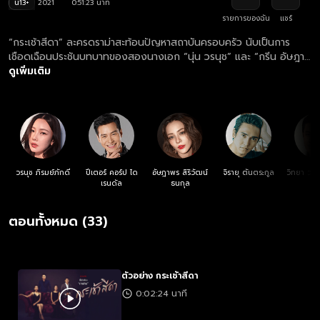
น13+
2021
0:51:23 นาที
รายการของฉัน
แชร์
“กระเช้าสีดา” ละครดราม่าสะท้อนปัญหาสถาบันครอบครัว นับเป็นการ
เชือดเฉือนประชันบทบาทของสองนางเอก “นุ่น วรนุช” และ “กรีน อัษฎา
พร” ที่พลิกมาเล่นร้ายแบบสุดขั้ว... เมื่อหญิงสาวผู้เพียบพร้อมถูกทรยศหัก
ดูเพิ่มเติม
หลังจากสามีผู้ที่เธอเชื่อใจ "ความรัก" จึงแปรเปลี่ยนเป็น "ความแค้น" และ
การทวงคืนทุกสิ่งทุกอย่างคือสิ่งเดียวที่เธอต้องการ
วรนุช ภิรมย์ภักดี
ปีเตอร์ คอร์ป ได
อัษฎาพร สิริวัฒน์
จิรายุ ตันตระกูล
วิทยา วสุ
เรนดัล
ธนกุล
ตอนทั้งหมด (33)
ตัวอย่าง กระเช้าสีดา
0:02:24 นาที