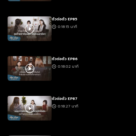
ตัวต่อตัว EP85
0:18:15 นาที
ตัวต่อตัว EP86
0:18:02 นาที
ตัวต่อตัว EP87
0:18:27 นาที