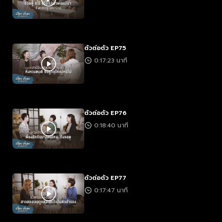
ตัวต่อตัว EP75
0:17:23 นาที
ตัวต่อตัว EP76
0:18:40 นาที
ตัวต่อตัว EP77
0:17:47 นาที