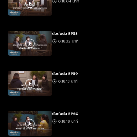
0:18:04 นาที
ตัวต่อตัว EP58
0:18:32 นาที
ตัวต่อตัว EP59
0:18:13 นาที
ตัวต่อตัว EP60
0:18:18 นาที