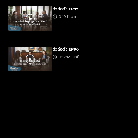
ตัวต่อตัว EP95
0:19:11 นาที
ตัวต่อตัว EP96
0:17:49 นาที