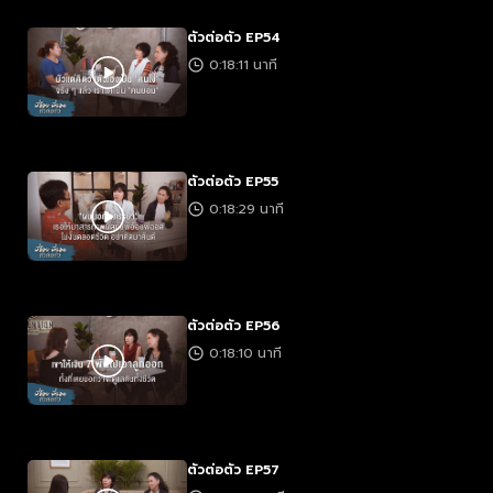
ตัวต่อตัว EP54
0:18:11 นาที
ตัวต่อตัว EP55
0:18:29 นาที
ตัวต่อตัว EP56
0:18:10 นาที
ตัวต่อตัว EP57