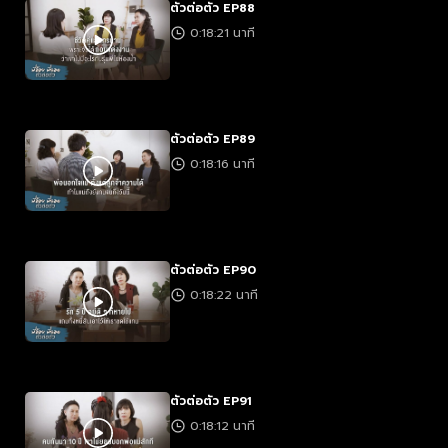
ตัวต่อตัว EP88
0:18:21 นาที
ตัวต่อตัว EP89
0:18:16 นาที
ตัวต่อตัว EP90
0:18:22 นาที
ตัวต่อตัว EP91
0:18:12 นาที