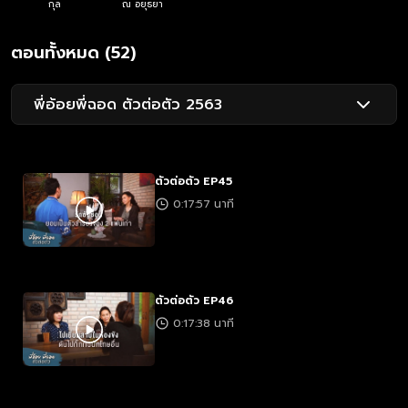
กุล
ณ อยุธยา
ตอนทั้งหมด (52)
พี่อ้อยพี่ฉอด ตัวต่อตัว 2563
ตัวต่อตัว EP45
0:17:57 นาที
ตัวต่อตัว EP46
0:17:38 นาที