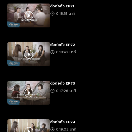
ตัวต่อตัว EP71
0:18:18 นาที
ตัวต่อตัว EP72
0:18:42 นาที
ตัวต่อตัว EP73
0:17:26 นาที
ตัวต่อตัว EP74
0:19:02 นาที