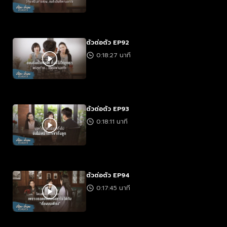
ตัวต่อตัว EP92
0:18:27 นาที
ตัวต่อตัว EP93
0:18:11 นาที
ตัวต่อตัว EP94
0:17:45 นาที