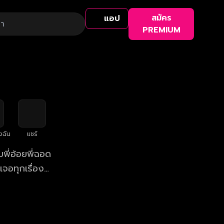
สมัคร
แอป
PREMIUM
งฉัน
แชร์
บพี่อ้อยพี่ฉอด
จอทุกเรื่อง
หาความรัก