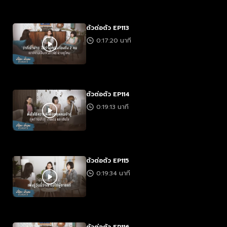
ตัวต่อตัว EP113
0:17:20 นาที
ตัวต่อตัว EP114
0:19:13 นาที
ตัวต่อตัว EP115
0:19:34 นาที