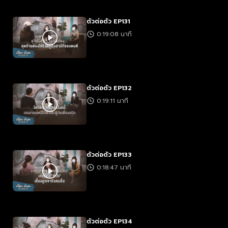
ตัวต่อตัว EP131
0:19:08 นาที
ตัวต่อตัว EP132
0:19:11 นาที
ตัวต่อตัว EP133
0:18:47 นาที
ตัวต่อตัว EP134