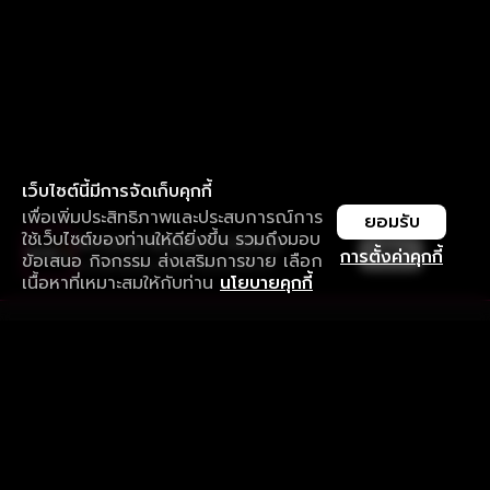
เว็บไซต์นี้มีการจัดเก็บคุกกี้
เพื่อเพิ่มประสิทธิภาพและประสบการณ์การ
ยอมรับ
ใช้เว็บไซต์ของท่านให้ดียิ่งขึ้น รวมถึงมอบ
ใช้งานแอป ลื่นไหลกว่า ไม่มีสะดุด
เปิด
การตั้งค่าคุกกี้
ข้อเสนอ กิจกรรม ส่งเสริมการขาย เลือก
ดาวน์โหลดแอปเพื่อการรับชมที่ดีกว่า
เนื้อหาที่เหมาะสมให้กับท่าน
นโยบายคุกกี้
รับประสบการณ์ที่ดีที่สุดบนแอป
ภาษาไทย
คำถามที่พบบ่อย