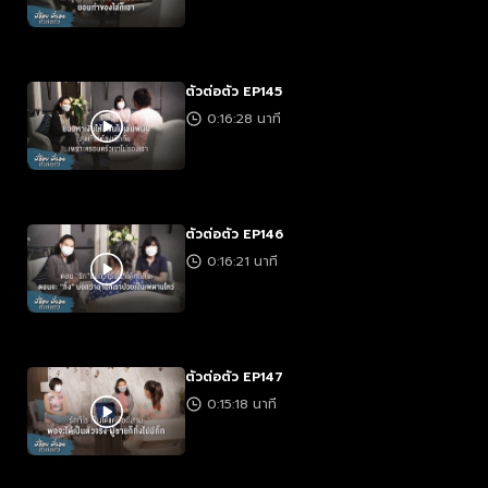
ตัวต่อตัว EP145
0:16:28 นาที
ตัวต่อตัว EP146
0:16:21 นาที
ตัวต่อตัว EP147
0:15:18 นาที