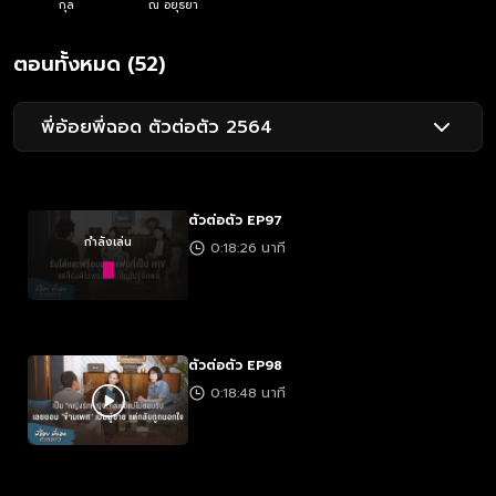
กุล
ณ อยุธยา
ตอนทั้งหมด (52)
พี่อ้อยพี่ฉอด ตัวต่อตัว 2564
ตัวต่อตัว EP97
กำลังเล่น
0:18:26 นาที
ตัวต่อตัว EP98
0:18:48 นาที