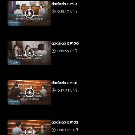
ตัวต่อตัว EP99
0:18:17 นาที
ตัวต่อตัว EP100
0:15:55 นาที
ตัวต่อตัว EP101
0:17:41 นาที
ตัวต่อตัว EP102
0:18:02 นาที