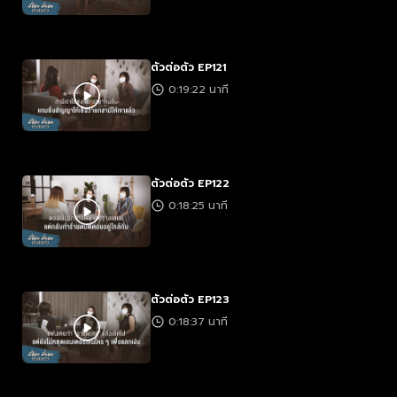
ตัวต่อตัว EP121
0:19:22 นาที
ตัวต่อตัว EP122
0:18:25 นาที
ตัวต่อตัว EP123
0:18:37 นาที