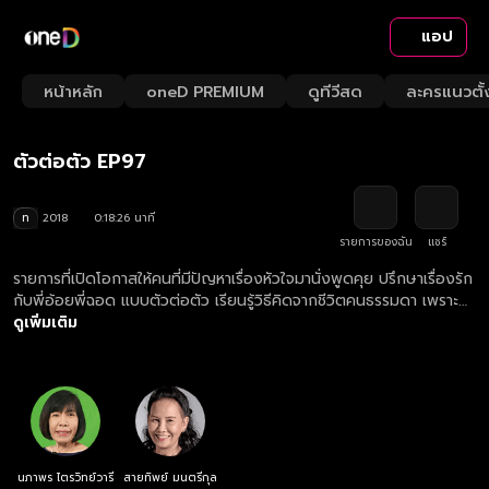
แอป
Playback
/
Mute
หน้าหลัก
oneD PREMIUM
ดูทีวีสด
ละครแนวตั้
Loaded
:
Rate
3.80%
ตัวต่อตัว EP97
ท
2018
0:18:26 นาที
รายการของฉัน
แชร์
รายการที่เปิดโอกาสให้คนที่มีปัญหาเรื่องหัวใจมานั่งพูดคุย ปรึกษาเรื่องรัก
กับพี่อ้อยพี่ฉอด แบบตัวต่อตัว เรียนรู้วิธีคิดจากชีวิตคนธรรมดา เพราะ
ปัญหาความรัก ไม่ต้องเจอทุกเรื่องด้วยตัวเอง แค่รับฟังเรื่องของคนอื่น
ดูเพิ่มเติม
ก็ทำให้เรารู้ว่า เราควรจัดการกับปัญหาความรักอย่างไร?
นภาพร ไตรวิทย์วารี
สายทิพย์ มนตรีกุล