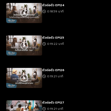
ตัวต่อตัว EP124
0:18:59 นาที
ตัวต่อตัว EP125
0:19:22 นาที
ตัวต่อตัว EP126
0:19:21 นาที
ตัวต่อตัว EP127
0:19:21 นาที