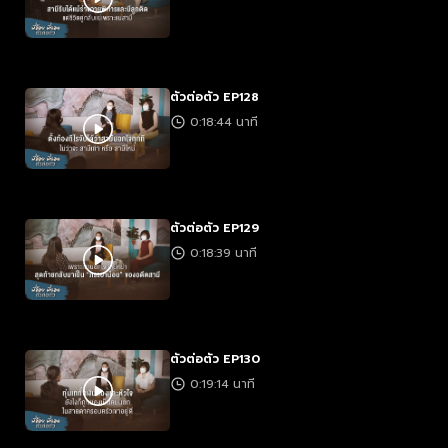
ตัวต่อตัว EP128
0:18:44 นาที
ตัวต่อตัว EP129
0:18:39 นาที
ตัวต่อตัว EP130
0:19:14 นาที