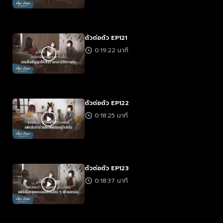
ตัวต่อตัว EP121
0:19:22 นาที
ตัวต่อตัว EP122
0:18:25 นาที
ตัวต่อตัว EP123
0:18:37 นาที