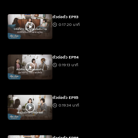
ตัวต่อตัว EP113
0:17:20 นาที
ตัวต่อตัว EP114
0:19:13 นาที
ตัวต่อตัว EP115
0:19:34 นาที