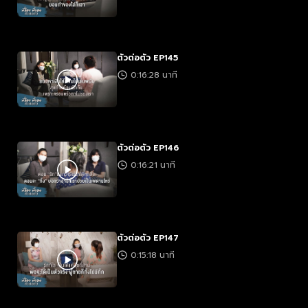
ตัวต่อตัว EP145
0:16:28 นาที
ตัวต่อตัว EP146
0:16:21 นาที
ตัวต่อตัว EP147
0:15:18 นาที