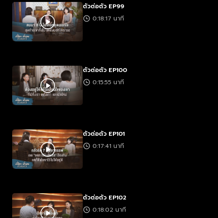
ตัวต่อตัว EP99
0:18:17 นาที
ตัวต่อตัว EP100
0:15:55 นาที
ตัวต่อตัว EP101
0:17:41 นาที
ตัวต่อตัว EP102
0:18:02 นาที