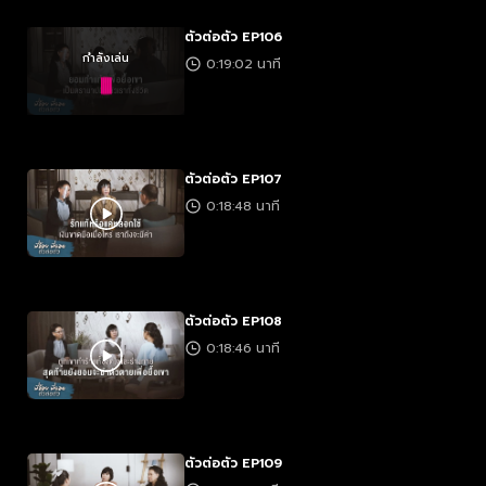
ตัวต่อตัว EP106
กำลังเล่น
0:19:02 นาที
ตัวต่อตัว EP107
0:18:48 นาที
ตัวต่อตัว EP108
0:18:46 นาที
ตัวต่อตัว EP109