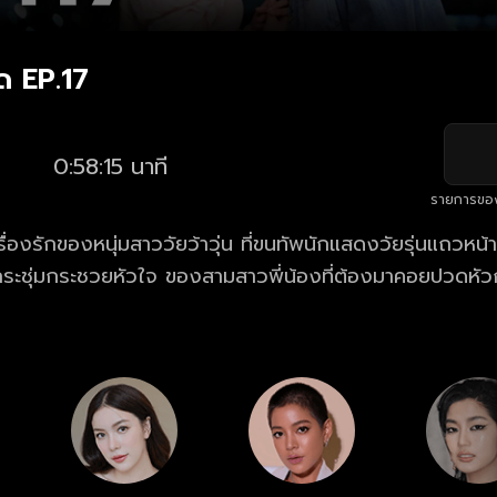
ด EP.17
0:58:15 นาที
รายการขอ
ื่องรักของหนุ่มสาววัยว้าวุ่น ที่ขนทัพนักแสดงวัยรุ่นแถวหน้าม
ห้กระชุ่มกระชวยหัวใจ ของสามสาวพี่น้องที่ต้องมาคอยปวดหัว
 พี.เจ. อพาร์ตเมนต์ ซึ่งเป็นมรดกตกทอดมาจากคุณแม่ผู้ล่วงลับท
ะนำที่หวังดีของคุณแม่?