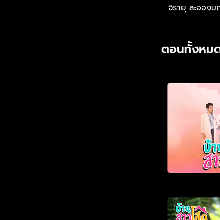
จิรายุ ละอองม
ตอนทั้งหมด