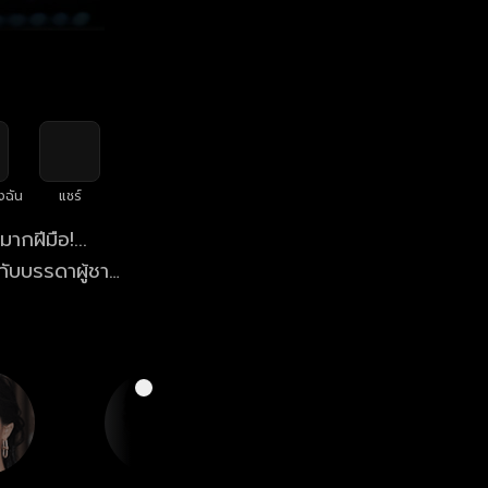
งฉัน
แชร์
ากฝีมือ!...
กับบรรดาผู้ชาย
ี่สั่งเสียไว้