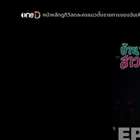
หน้าหลัก
ดูทีวีสด
ละครแนวตั้ง
รายการของฉัน
เพ