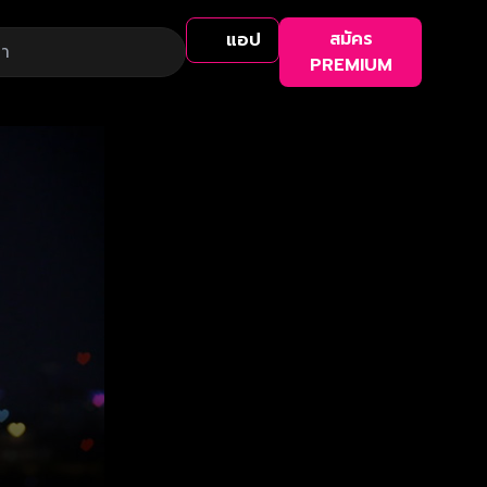
สมัคร
แอป
PREMIUM