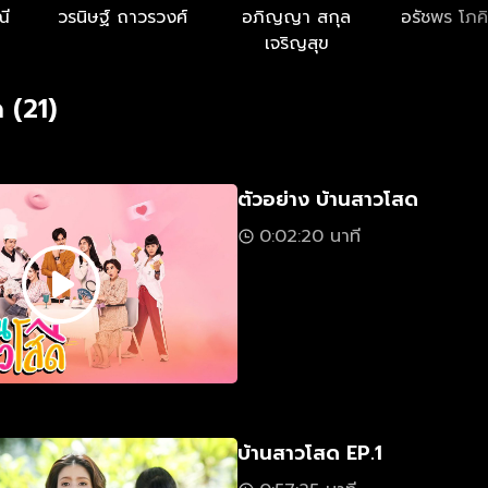
ณี
วรนิษฐ์ ถาวรวงศ์
อภิญญา สกุล
อรัชพร โภค
เจริญสุข
 (21)
ตัวอย่าง บ้านสาวโสด
0:02:20 นาที
บ้านสาวโสด EP.1