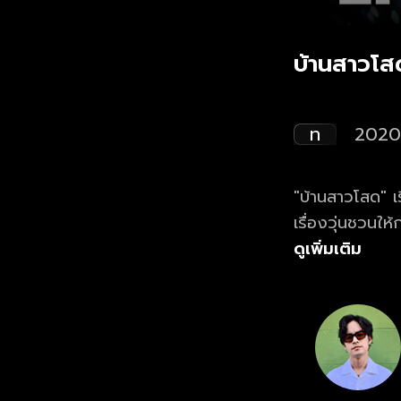
บ้านสาวโส
ท
2020
"บ้านสาวโสด" เร
เรื่องวุ่นชวนใ
ที่แวะเวียนมาที่
ดูเพิ่มเติม
ก่อนสิ้นใจว่า "ไม่อยากปวดหัว อย่ามีผัวเลยลูก!” พวกเธอควรทำอย่างไร จะยอมเปิดใจ? หรือ
ยึดมั่นตามคำแน