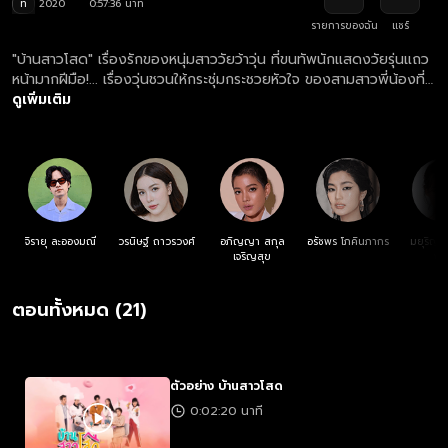
ท
2020
0:57:36 นาที
รายการของฉัน
แชร์
"บ้านสาวโสด" เรื่องรักของหนุ่มสาววัยว้าวุ่น ที่ขนทัพนักแสดงวัยรุ่นแถว
หน้ามากฝีมือ!... เรื่องวุ่นชวนให้กระชุ่มกระชวยหัวใจ ของสามสาวพี่น้องที่
ต้องมาคอยปวดหัวกับบรรดาผู้ชายที่แวะเวียนมาที่ พี.เจ. อพาร์ตเมนต์ ซึ่ง
ดูเพิ่มเติม
เป็นมรดกตกทอดมาจากคุณแม่ผู้ล่วงลับที่สั่งเสียไว้ก่อนสิ้นใจว่า "ไม่
อยากปวดหัว อย่ามีผัวเลยลูก!” พวกเธอควรทำอย่างไร จะยอมเปิดใจ?
หรือยึดมั่นตามคำแนะนำที่หวังดีของคุณแม่?
จิรายุ ละอองมณี
วรนิษฐ์ ถาวรวงศ์
อภิญญา สกุล
อรัชพร โภคินภากร
มยุริญ 
เจริญสุข
พัน
ตอนทั้งหมด (21)
ตัวอย่าง บ้านสาวโสด
0:02:20 นาที