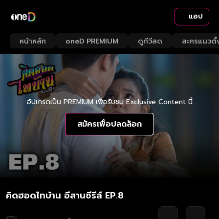
แอป
หน้าหลัก
oneD PREMIUM
ดูทีวีสด
ละครแนวตั้
อัปเกรดเป็น PREMIUM เพื่อรับชม Exclusive Content นี้
สมัครเพื่อปลดล็อก
คิดฮอดไทบ้าน อีสานซีรีส์ EP.8