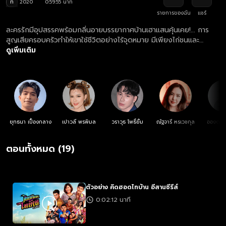
ท
2020
0:59:55 นาที
รายการของฉัน
แชร์
ละครรักมีอุปสรรคพร้อมกลิ่นอายบรรยากาศบ้านเฮาแสนคุ้นเคย!... การ
สูญเสียครอบครัวทำให้เขาใช้ชีวิตอย่างไร้จุดหมาย มีเพียงไก่ชนและ
จักรยานเก่าคู่ใจ ชีวิตในแต่ละวันผ่านไปอย่างง่ายดายขอแค่มีเหล้า ผอง
ดูเพิ่มเติม
เพื่อน และคนรัก แต่แล้วอยู่มาวันหนึ่งแม่ของสาว ส่งลูกไปทำงานที่ร้าน
คาราโอเกะเพราะอยากได้ลูกเขยเป็นฝรั่งซะงั้น เขาจึงจำเป็นต้องทิ้งชีวิตที่
แสนเฉื่อยชาเพื่อลุกขึ้นมาพิสูจน์ตัวเองก่อนที่จะสายเกินไป!
ยุทธนา เปื้องกลาง
เปาวลี พรพิมล
วราวุธ โพธิ์ยิ้ม
ณัฐจารี หรเวชกุล
อองตวน
ตอนทั้งหมด (19)
ตัวอย่าง คิดฮอดไทบ้าน อีสานซีรีส์
0:02:12 นาที