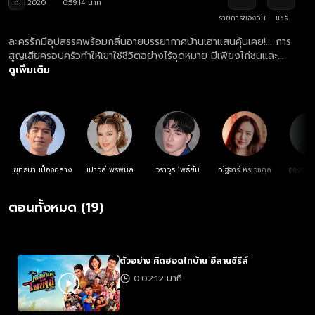
ท
2020
0:59:14 นาที
รายการของฉัน
แชร์
ละครรักมีอุปสรรคพร้อมกลิ่นอายบรรยากาศบ้านเฮาแสนคุ้นเคย!... การ
สูญเสียครอบครัวทำให้เขาใช้ชีวิตอย่างไร้จุดหมาย มีเพียงไก่ชนและ
จักรยานเก่าคู่ใจ ชีวิตในแต่ละวันผ่านไปอย่างง่ายดายขอแค่มีเหล้า ผอง
ดูเพิ่มเติม
เพื่อน และคนรัก แต่แล้วอยู่มาวันหนึ่งแม่ของสาว ส่งลูกไปทำงานที่ร้าน
คาราโอเกะเพราะอยากได้ลูกเขยเป็นฝรั่งซะงั้น เขาจึงจำเป็นต้องทิ้งชีวิตที่
แสนเฉื่อยชาเพื่อลุกขึ้นมาพิสูจน์ตัวเองก่อนที่จะสายเกินไป!
ยุทธนา เปื้องกลาง
เปาวลี พรพิมล
วราวุธ โพธิ์ยิ้ม
ณัฐจารี หรเวชกุล
อองตวน
ตอนทั้งหมด (19)
ตัวอย่าง คิดฮอดไทบ้าน อีสานซีรีส์
0:02:12 นาที