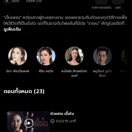
ท
2020
0:53:51 นาที
รายการของฉัน
แชร์
"เข็มเพชร" หญิงสาวผู้ทะเยอทะยาน เธอพยายามถีบตัวเองทุกวิถีทางเพื่อ
ให้มีชีวิตที่เป็นดั่งใจ แต่ก็ไม่อาจดับไฟแค้นที่มีต่อ "ราเชน" ศัตรูในอดีตที่
เคยสร้างปมอันดำมืด จึงเกิดเป็นศึกชิงดีชิงเด่นที่พวกเขาใช้ผู้บริสุทธิ์เป็น
ดูเพิ่มเติม
เบี้ยดุจเครื่องรองรับอารมณ์ กลายเป็นเกมสกปรกที่จะทำลายชะตาชีวิต
ของพวกเขาไปตลอดกาล
นิดา พัชรวีระพงษ์
ศิริน หอวัง
คะนึงนิจ จักรสมิทธา
อนุวัฒน์ ชูเชิด
พศุตม์ 
นนท์
รัตนา
ตอนทั้งหมด (23)
ตัวอย่าง เนื้อใน
0:02:15 นาที