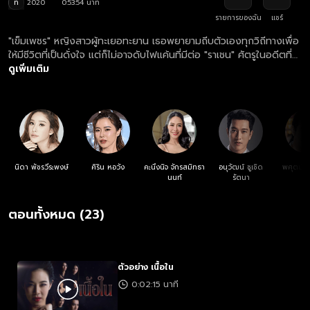
ท
2020
0:53:54 นาที
รายการของฉัน
แชร์
"เข็มเพชร" หญิงสาวผู้ทะเยอทะยาน เธอพยายามถีบตัวเองทุกวิถีทางเพื่อ
ให้มีชีวิตที่เป็นดั่งใจ แต่ก็ไม่อาจดับไฟแค้นที่มีต่อ "ราเชน" ศัตรูในอดีตที่
เคยสร้างปมอันดำมืด จึงเกิดเป็นศึกชิงดีชิงเด่นที่พวกเขาใช้ผู้บริสุทธิ์เป็น
ดูเพิ่มเติม
เบี้ยดุจเครื่องรองรับอารมณ์ กลายเป็นเกมสกปรกที่จะทำลายชะตาชีวิต
ของพวกเขาไปตลอดกาล
นิดา พัชรวีระพงษ์
ศิริน หอวัง
คะนึงนิจ จักรสมิทธา
อนุวัฒน์ ชูเชิด
พศุตม์ 
นนท์
รัตนา
ตอนทั้งหมด (23)
ตัวอย่าง เนื้อใน
0:02:15 นาที