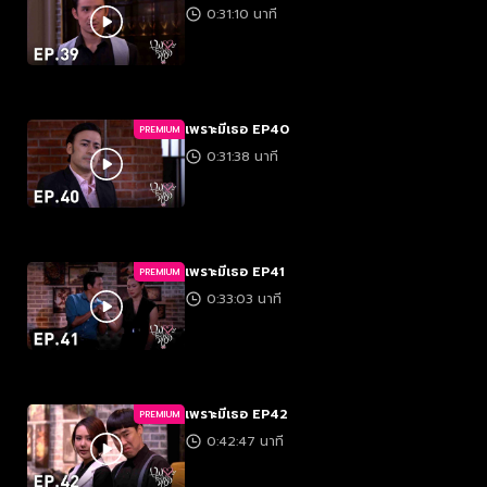
0:31:10 นาที
เพราะมีเธอ EP40
PREMIUM
0:31:38 นาที
เพราะมีเธอ EP41
PREMIUM
0:33:03 นาที
เพราะมีเธอ EP42
PREMIUM
0:42:47 นาที