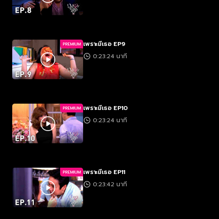
เพราะมีเธอ EP9
PREMIUM
0:23:24 นาที
เพราะมีเธอ EP10
PREMIUM
0:23:24 นาที
เพราะมีเธอ EP11
PREMIUM
0:23:42 นาที