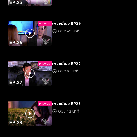
เพราะมีเธอ EP26
PREMIUM
0:32:49 นาที
เพราะมีเธอ EP27
PREMIUM
0:32:16 นาที
เพราะมีเธอ EP28
PREMIUM
0:33:42 นาที