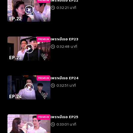
เพราะมีเธอ EP22
PREMIUM
0:32:21 นาที
เพราะมีเธอ EP23
PREMIUM
0:32:48 นาที
เพราะมีเธอ EP24
PREMIUM
0:32:51 นาที
เพราะมีเธอ EP25
PREMIUM
0:33:01 นาที