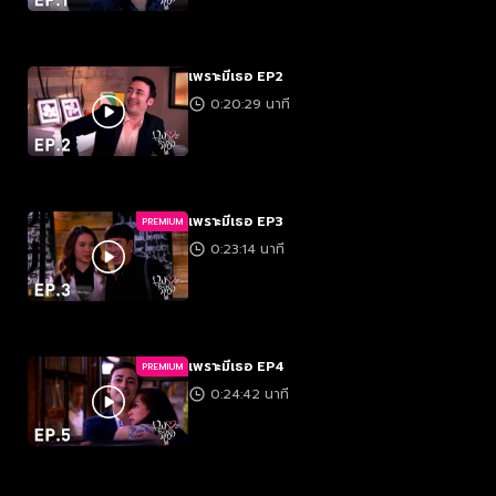
เพราะมีเธอ EP2
0:20:29 นาที
เพราะมีเธอ EP3
PREMIUM
0:23:14 นาที
เพราะมีเธอ EP4
PREMIUM
0:24:42 นาที