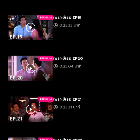
เพราะมีเธอ EP19
PREMIUM
0:23:33 นาที
เพราะมีเธอ EP20
PREMIUM
0:23:04 นาที
เพราะมีเธอ EP21
PREMIUM
0:23:31 นาที