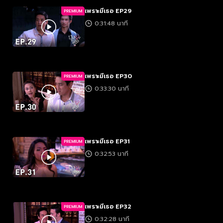
เพราะมีเธอ EP29
PREMIUM
0:31:48 นาที
เพราะมีเธอ EP30
PREMIUM
0:33:30 นาที
เพราะมีเธอ EP31
PREMIUM
0:32:53 นาที
เพราะมีเธอ EP32
PREMIUM
0:32:28 นาที