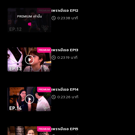
เพราะมีเธอ EP12
PREMIUM
PREMIUM เท่านั้น
0:23:38 นาที
เพราะมีเธอ EP13
PREMIUM
0:23:19 นาที
เพราะมีเธอ EP14
PREMIUM
0:23:26 นาที
เพราะมีเธอ EP15
PREMIUM