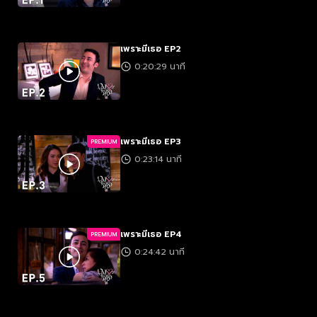
เพราะมีเธอ EP2
0:20:29 นาที
เพราะมีเธอ EP3
PREMIUM
0:23:14 นาที
เพราะมีเธอ EP4
PREMIUM
0:24:42 นาที