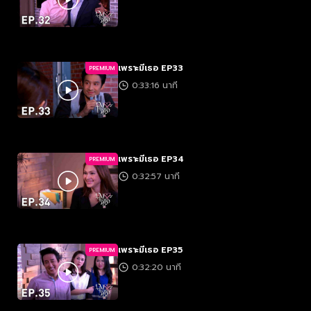
เพราะมีเธอ EP33
PREMIUM
0:33:16 นาที
เพราะมีเธอ EP34
PREMIUM
0:32:57 นาที
เพราะมีเธอ EP35
PREMIUM
0:32:20 นาที