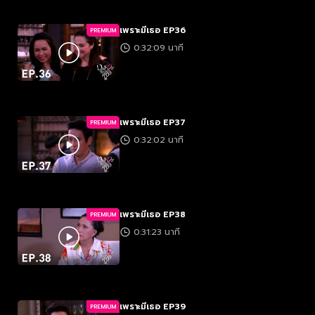
เพราะมีเธอ EP36
PREMIUM
0:32:09 นาที
เพราะมีเธอ EP37
PREMIUM
0:32:02 นาที
เพราะมีเธอ EP38
PREMIUM
0:31:23 นาที
เพราะมีเธอ EP39
PREMIUM