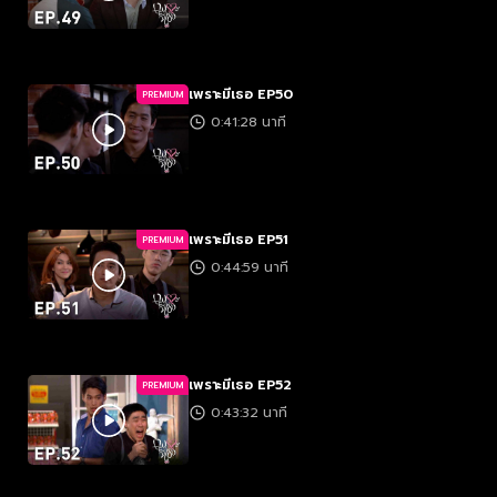
เพราะมีเธอ EP50
PREMIUM
0:41:28 นาที
เพราะมีเธอ EP51
PREMIUM
0:44:59 นาที
เพราะมีเธอ EP52
PREMIUM
0:43:32 นาที