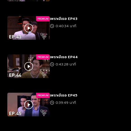
เพราะมีเธอ EP43
PREMIUM
0:40:34 นาที
เพราะมีเธอ EP44
PREMIUM
0:43:28 นาที
เพราะมีเธอ EP45
PREMIUM
0:39:49 นาที