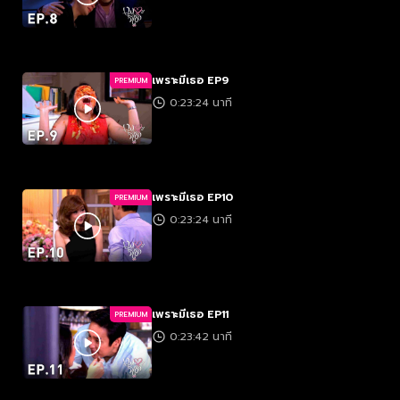
เพราะมีเธอ EP9
PREMIUM
0:23:24 นาที
เพราะมีเธอ EP10
PREMIUM
0:23:24 นาที
เพราะมีเธอ EP11
PREMIUM
0:23:42 นาที