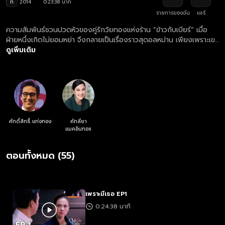
ท
2014
0:23:38 นาที
รายการของฉัน
แชร์
ความสัมพันธ์ชวนปวดหัวของคู่รักวัยทองแห่งร้าน “ข้าวกับเบียร์” เมื่อ
ฝ่ายหนึ่งเกิดไม่ยอมหย่า จึงกลายเป็นเรื่องราวสุดอลหม่าน เพียงเพราะเขา
และเธอไม่รู้ใจตัวเอง
ดูเพิ่มเติม
ศักดิ์สิทธิ์ แท่งทอง
คัทลียา
แมคอินทอช
ตอนทั้งหมด (55)
เพราะมีเธอ EP1
0:24:38 นาที