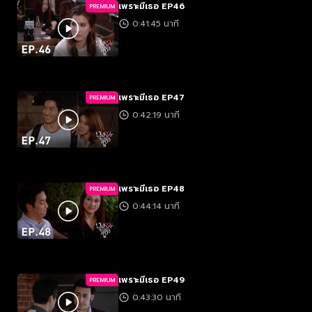
เพราะมีเธอ EP46
PREMIUM
0:41:45 นาที
เพราะมีเธอ EP47
PREMIUM
0:42:19 นาที
เพราะมีเธอ EP48
PREMIUM
0:44:14 นาที
เพราะมีเธอ EP49
PREMIUM
0:43:30 นาที