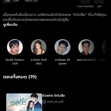
น13+
2019
0:55:11 นาที
รายการของฉัน
แชร์
เมื่อคนหนึ่งลืมเรื่องราว แต่อีกคนยังรักไม่คลาย “รักไม่ลืม” ที่จะทำให้คุณ
ซาบซึ้งกับความรักของเขาสองคนอย่างไม่รู้ลืม
ดูเพิ่มเติม
โอบนิธิ วิวรรธนว
คามิลล่า กิตติ
อาณัตพล ศิริ
เพชร โบราณินทร์
ณัฐริกา ธ
รางค์
วัฒน์
ชุมแสง
นัน
ตอนทั้งหมด (19)
ตัวอย่าง รักไม่ลืม
0:01:21 นาที