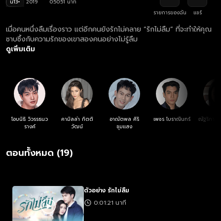
น13+
2019
0:50:51 นาที
รายการของฉัน
แชร์
เมื่อคนหนึ่งลืมเรื่องราว แต่อีกคนยังรักไม่คลาย “รักไม่ลืม” ที่จะทำให้คุณ
ซาบซึ้งกับความรักของเขาสองคนอย่างไม่รู้ลืม
ดูเพิ่มเติม
โอบนิธิ วิวรรธนว
คามิลล่า กิตติ
อาณัตพล ศิริ
เพชร โบราณินทร์
ณัฐริกา ธ
รางค์
วัฒน์
ชุมแสง
นัน
ตอนทั้งหมด (19)
ตัวอย่าง รักไม่ลืม
0:01:21 นาที