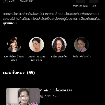
ท
2016
0:29:34 นาที
รายการของฉัน
แชร์
สองสามีภรรยาข้าวใหม่ปลามัน คิดว่าจะรักและมีกันและกันเพียงสองคน
ตลอดไป ไม่คิดฝันมาก่อนว่าวันหนึ่งจะต้องอยู่ร่วมชายคาเดียวกับแม่ผัว
ตัวร้าย ที่ชอบงัดแผนการแสบออกทดสอบลูกสะใภ้อยู่เรื่อย
ดูเพิ่มเติม
เจษฎ์พิพัฒ ติละพร
มนชนก แสงฉาย
แอริน ยุกตะทัต
สินจัย เปล่งพานิช
พัฒน์
เพียงเพ็ญ
ตอนทั้งหมด (55)
รักแท้แม่ไม่ปลื้ม2016 EP.1
0:22:18 นาที