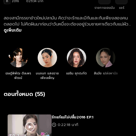
ท
2016
0:29:34 นาที
รายการของฉัน
แชร์
สองสามีภรรยาข้าวใหม่ปลามัน คิดว่าจะรักและมีกันและกันเพียงสองคน
ตลอดไป ไม่คิดฝันมาก่อนว่าวันหนึ่งจะต้องอยู่ร่วมชายคาเดียวกับแม่ผัว
ตัวร้าย ที่ชอบงัดแผนการแสบออกทดสอบลูกสะใภ้อยู่เรื่อย
ดูเพิ่มเติม
เจษฎ์พิพัฒ ติละพร
มนชนก แสงฉาย
แอริน ยุกตะทัต
สินจัย เปล่งพานิช
พัฒน์
เพียงเพ็ญ
ตอนทั้งหมด (55)
รักแท้แม่ไม่ปลื้ม2016 EP.1
0:22:18 นาที