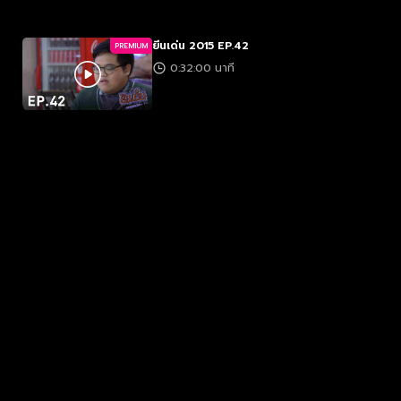
ยีนเด่น 2015 EP.42
PREMIUM
0:32:00 นาที