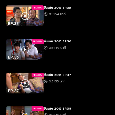
ยีนเด่น 2015 EP.35
PREMIUM
0:31:54 นาที
ยีนเด่น 2015 EP.36
PREMIUM
0:31:49 นาที
ยีนเด่น 2015 EP.37
PREMIUM
0:31:55 นาที
ยีนเด่น 2015 EP.38
PREMIUM