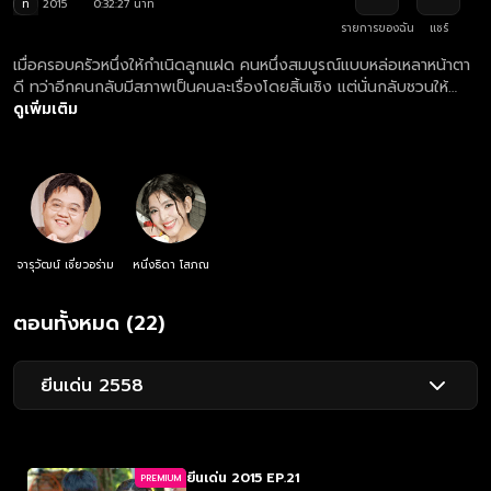
ท
2015
0:32:27 นาที
รายการของฉัน
แชร์
เมื่อครอบครัวหนึ่งให้กำเนิดลูกแฝด คนหนึ่งสมบูรณ์แบบหล่อเหลาหน้าตา
ดี ทว่าอีกคนกลับมีสภาพเป็นคนละเรื่องโดยสิ้นเชิง แต่นั่นกลับชวนให้
สงสัยว่า….สิ่งที่คุณได้รับจากครอบครัว และเป็นตัวคุณอยู่ทุกวันนี้ มันคือ
ดูเพิ่มเติม
“ยีนด้อย” หรือ “ยีนเด่น” กันแน่?
จารุวัฒน์ เชี่ยวอร่าม
หนึ่งธิดา โสภณ
ตอนทั้งหมด (22)
ยีนเด่น 2558
ยีนเด่น 2015 EP.21
PREMIUM