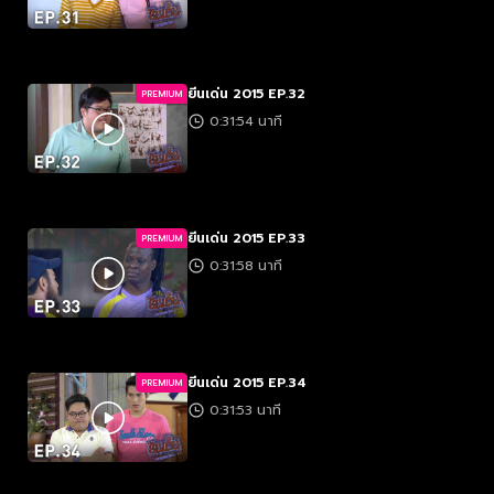
ยีนเด่น 2015 EP.32
PREMIUM
0:31:54 นาที
ยีนเด่น 2015 EP.33
PREMIUM
0:31:58 นาที
ยีนเด่น 2015 EP.34
PREMIUM
0:31:53 นาที