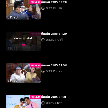
ยีนเด่น 2015 EP.28
PREMIUM
0:32:18 นาที
ยีนเด่น 2015 EP.29
PREMIUM
PREMIUM เท่านั้น
0:32:27 นาที
ยีนเด่น 2015 EP.30
PREMIUM
0:32:15 นาที
ยีนเด่น 2015 EP.31
PREMIUM
0:32:23 นาที