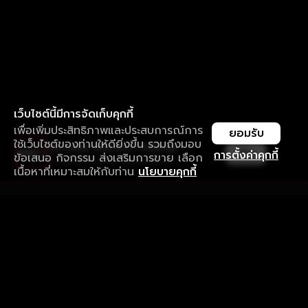
เว็บไซต์นี้มีการจัดเก็บคุกกี้
เพื่อเพิ่มประสิทธิภาพและประสบการณ์การ
ยอมรับ
ใช้เว็บไซต์ของท่านให้ดียิ่งขึ้น รวมถึงมอบ
ใช้งานแอป ลื่นไหลกว่า ไม่มีสะดุด
เปิด
การตั้งค่าคุกกี้
ข้อเสนอ กิจกรรม ส่งเสริมการขาย เลือก
ดาวน์โหลดแอปเพื่อการรับชมที่ดีกว่า
เนื้อหาที่เหมาะสมให้กับท่าน
นโยบายคุกกี้
รับประสบการณ์ที่ดีที่สุดบนแอป
ภาษาไทย
คำถามที่พบบ่อย