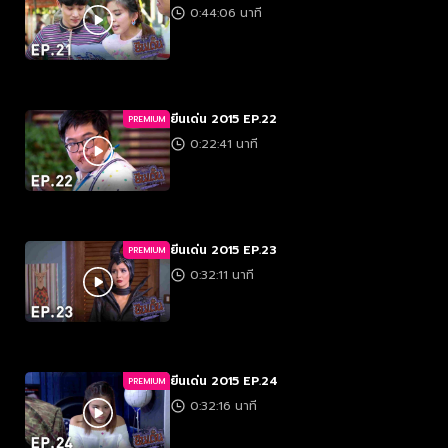
0:44:06 นาที
ยีนเด่น 2015 EP.22
PREMIUM
0:22:41 นาที
ยีนเด่น 2015 EP.23
PREMIUM
0:32:11 นาที
ยีนเด่น 2015 EP.24
PREMIUM
0:32:16 นาที