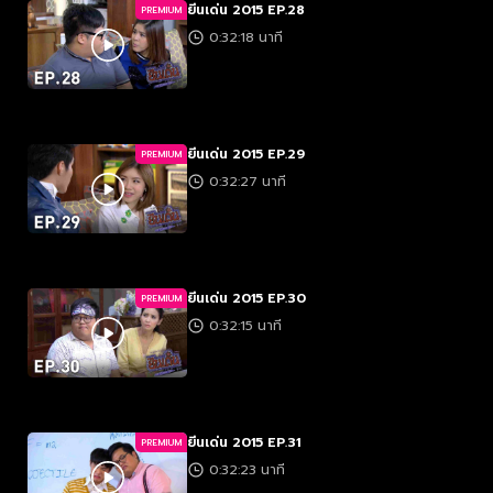
ยีนเด่น 2015 EP.28
PREMIUM
0:32:18 นาที
ยีนเด่น 2015 EP.29
PREMIUM
0:32:27 นาที
ยีนเด่น 2015 EP.30
PREMIUM
0:32:15 นาที
ยีนเด่น 2015 EP.31
PREMIUM
0:32:23 นาที