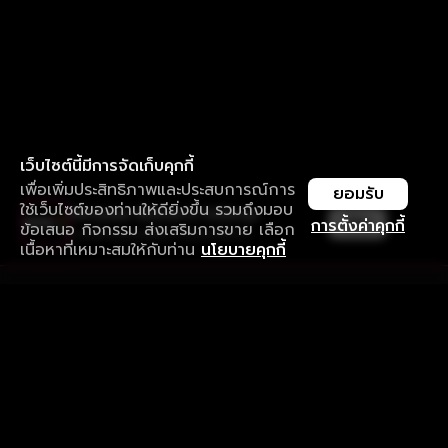
เว็บไซต์นี้มีการจัดเก็บคุกกี้
เพื่อเพิ่มประสิทธิภาพและประสบการณ์การ
ยอมรับ
ใช้เว็บไซต์ของท่านให้ดียิ่งขึ้น รวมถึงมอบ
ใช้งานแอป ลื่นไหลกว่า ไม่มีสะดุด
เปิด
การตั้งค่าคุกกี้
ข้อเสนอ กิจกรรม ส่งเสริมการขาย เลือก
ดาวน์โหลดแอปเพื่อการรับชมที่ดีกว่า
เนื้อหาที่เหมาะสมให้กับท่าน
นโยบายคุกกี้
รับประสบการณ์ที่ดีที่สุดบนแอป
ภาษาไทย
คำถามที่พบบ่อย