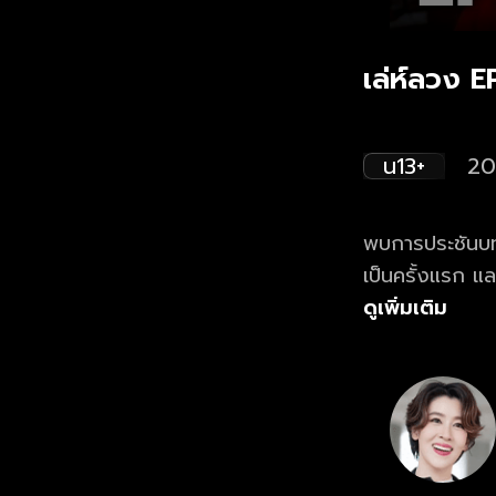
เล่ห์ลวง E
น13+
20
พบการประชันบทบ
เป็นครั้งแรก แล
สุดใจแน่นอน!!!..
ดูเพิ่มเติม
ลงคอร์สเรียนกับ
การกระชากหน้ากา