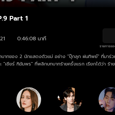
P.9 Part 1
21
0:46:08 นาที
รายการขอ
าทของ 2 นักแสดงตัวแม่ อย่าง "ปุ๊กลุก ฝนทิพย์" ที่มาร่
ะ "เชียร์ ฑิฆัมพร" ที่พลิกบทบาทร้ายครั้งแรก เรียกได้ว่า ร้าย
. เมื่อแม่ค้าออนไลน์สาวผู้กำลังตกที่นั่งลำบาก ยอมควักเงินก้
ไลฟ์โค้ชชื่อดังที่ตนศรัทธานับถือ แต่ผลของมันกลับไม่ได้เป็นอ
กและเอาคืนจึงเริ่มต้นขึ้น!