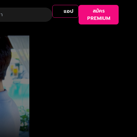
สมัคร
แอป
PREMIUM