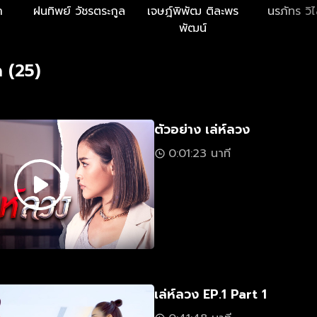
า
ฝนทิพย์ วัชรตระกูล
เจษฎ์พิพัฒ ติละพร
นรภัทร วิไ
พัฒน์
 (25)
ตัวอย่าง เล่ห์ลวง
0:01:23 นาที
เล่ห์ลวง EP.1 Part 1