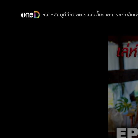
หน้าหลัก
ดูทีวีสด
ละครแนวตั้ง
รายการของฉัน
เพ