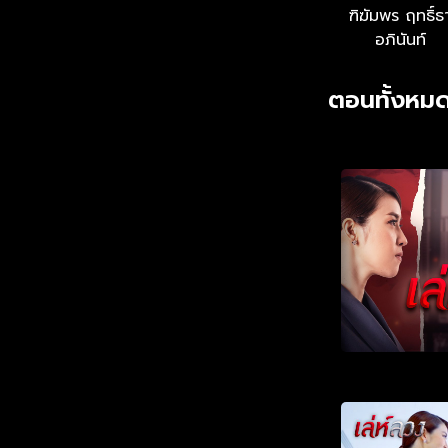
ฑิฆัมพร ฤทธิ์ธ
อภินันท์
ตอนทั้งหมด