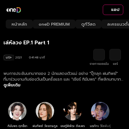
แอป
Play
Playback
Fullsc
Current
0:00
/
Duration
41:48
Mute
1x
หน้าหลัก
oneD PREMIUM
ดูทีวีสด
ละครแนวตั้
Loaded
:
Rate
0.24%
Time
เล่ห์ลวง
Play
เล่ห์ลวง EP.1 Part 1
Video
น13+
2021
0:41:48 นาที
รายการของฉัน
แชร์
พบการประชันบทบาทของ 2 นักแสดงตัวแม่ อย่าง "ปุ๊กลุก ฝนทิพย์"
ที่มาร่วมงานกับช่องวันเป็นครั้งแรก และ "เชียร์ ฑิฆัมพร" ที่พลิกบทบาท
ร้ายครั้งแรก เรียกได้ว่า ร้ายสุดขั้วและแซ่บสุดใจแน่นอน!!!... เมื่อแม่ค้า
ดูเพิ่มเติม
ออนไลน์สาวผู้กำลังตกที่นั่งลำบาก ยอมควักเงินก้อนสุดท้ายเพื่อลง
คอร์สเรียนกับไลฟ์โค้ชชื่อดังที่ตนศรัทธานับถือ แต่ผลของมันกลับไม่ได้
เป็นอย่างที่เธอคิดไว้ การกระชากหน้ากากและเอาคืนจึงเริ่มต้นขึ้น!
ฑิฆัมพร ฤทธิ์ธา
ฝนทิพย์ วัชรตระกูล
เจษฎ์พิพัฒ ติละพร
นรภัทร วิไลพันธุ์