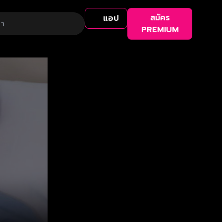
สมัคร
แอป
PREMIUM