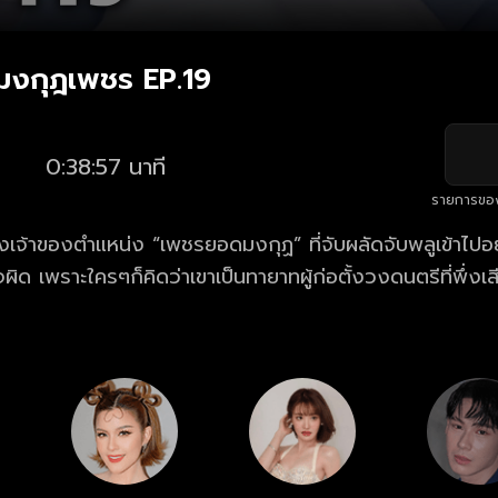
ษมงกุฎเพชร EP.19
0:38:57 นาที
รายการขอ
งเจ้าของตำแหน่ง “เพชรยอดมงกุฏ” ที่จับผลัดจับพลูเข้าไปอ
ผิด เพราะใครๆก็คิดว่าเขาเป็นทายาทผู้ก่อตั้งวงดนตรีที่พึ่งเส
ง่ายอย่างที่คิด เมื่อจู่ๆ ทายาทตัวจริงได้ปรากฏตัวขึ้น!!