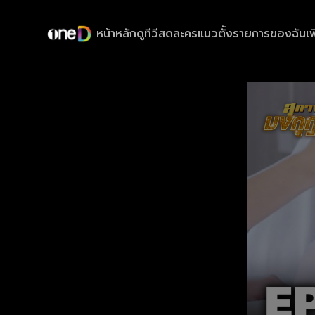
หน้าหลัก
ดูทีวีสด
ละครแนวตั้ง
รายการของฉัน
เพ