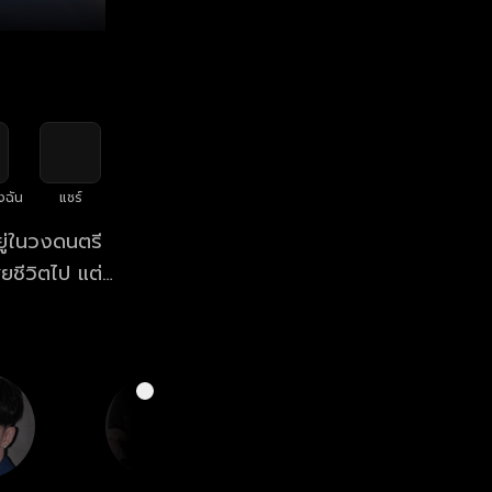
งฉัน
แชร์
ยู่ในวงดนตรี
ียชีวิตไป แต่