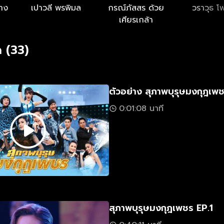
ลาง
เปาวลี พรพิมล
กรณ์ภัสสร ด้วย
วราวุธ โพธ
เศียรเกล้า
 (33)
ตัวอย่าง สุภาพบุรุษมงกุฎเพ
0:01:08 นาที
สุภาพบุรุษมงกุฎเพชร EP.1