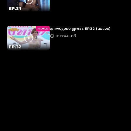
สุภาพบุรุษมงกุฎเพชร EP.32 (ตอนจบ)
PREMIUM
0:39:44 นาที