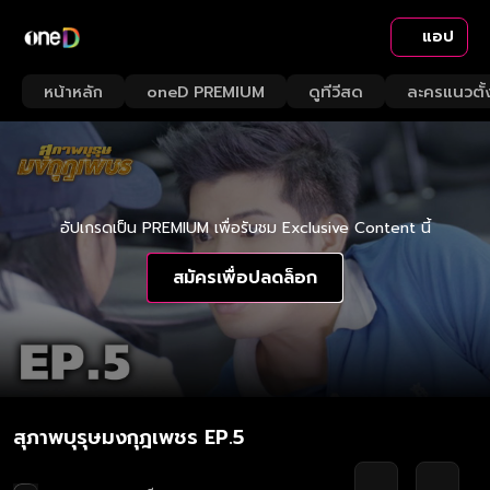
แอป
หน้าหลัก
oneD PREMIUM
ดูทีวีสด
ละครแนวตั้
อัปเกรดเป็น PREMIUM เพื่อรับชม Exclusive Content นี้
สมัครเพื่อปลดล็อก
สุภาพบุรุษมงกุฎเพชร EP.5