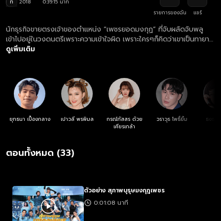
ท
2018
0:39:15 นาที
รายการของฉัน
แชร์
นักธุรกิจขายตรงเจ้าของตำแหน่ง “เพชรยอดมงกุฏ” ที่จับผลัดจับพลู
เข้าไปอยู่ในวงดนตรีเพราะความเข้าใจผิด เพราะใครๆก็คิดว่าเขาเป็นทายาท
ผู้ก่อตั้งวงดนตรีที่พึ่งเสียชีวิตไป แต่เรื่องราวกลับไม่ง่ายอย่างที่คิด เมื่อ
ดูเพิ่มเติม
จู่ๆ ทายาทตัวจริงได้ปรากฏตัวขึ้น!!
ยุทธนา เปื้องกลาง
เปาวลี พรพิมล
กรณ์ภัสสร ด้วย
วราวุธ โพธิ์ยิ้ม
ธงธง 
เศียรเกล้า
ตอนทั้งหมด (33)
ตัวอย่าง สุภาพบุรุษมงกุฎเพชร
0:01:08 นาที