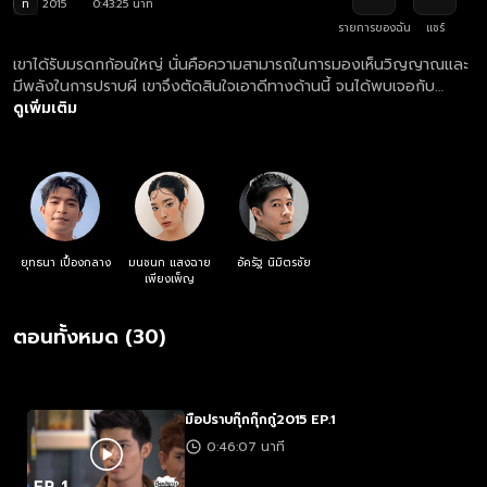
ท
2015
0:43:25 นาที
รายการของฉัน
แชร์
เขาได้รับมรดกก้อนใหญ่ นั่นคือความสามารถในการมองเห็นวิญญาณและ
มีพลังในการปราบผี เขาจึงตัดสินใจเอาดีทางด้านนี้ จนได้พบเจอกับ
สารพัดผีที่ออกอาละวาดจนกรามค้าง
ดูเพิ่มเติม
ยุทธนา เปื้องกลาง
มนชนก แสงฉาย
อัครัฐ นิมิตรชัย
เพียงเพ็ญ
ตอนทั้งหมด (30)
มือปราบกุ๊กกุ๊กกู๋2015 EP.1
0:46:07 นาที