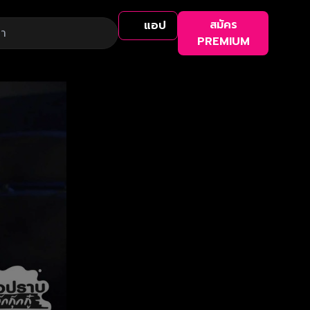
สมัคร
แอป
PREMIUM