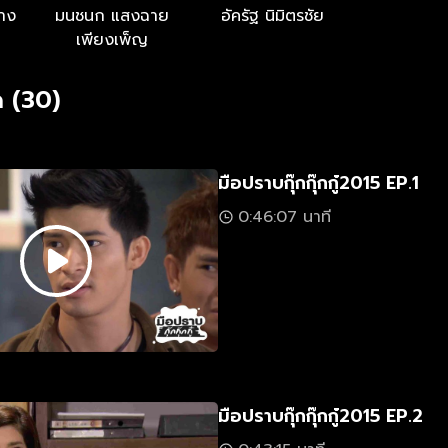
ลาง
มนชนก แสงฉาย
อัครัฐ นิมิตรชัย
เพียงเพ็ญ
 (30)
มือปราบกุ๊กกุ๊กกู๋2015 EP.1
0:46:07 นาที
มือปราบกุ๊กกุ๊กกู๋2015 EP.2