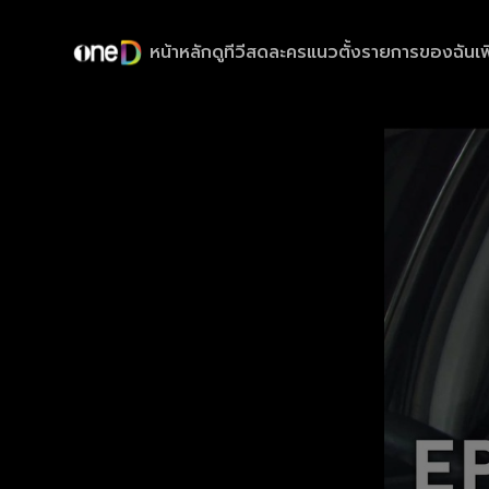
หน้าหลัก
ดูทีวีสด
ละครแนวตั้ง
รายการของฉัน
เพ