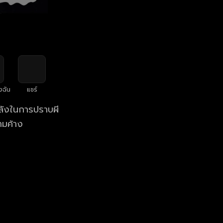
งฉัน
แชร์
ลังในการปราบผี
ามค้าง