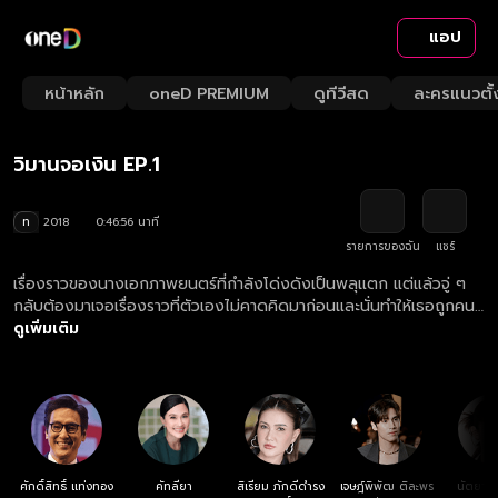
แอป
Playback
/
Mute
หน้าหลัก
oneD PREMIUM
ดูทีวีสด
ละครแนวตั้
Loaded
:
Rate
1.91%
วิมานจอเงิน EP.1
ท
2018
0:46:56 นาที
รายการของฉัน
แชร์
เรื่องราวของนางเอกภาพยนตร์ที่กำลังโด่งดังเป็นพลุแตก แต่แล้วจู่ ๆ
กลับต้องมาเจอเรื่องราวที่ตัวเองไม่คาดคิดมาก่อนและนั่นทำให้เธอถูกคน
ทั้งวงการตราหน้าว่า นอกใจพระเอกคู่ขวัญ และว่าที่เจ้าบ่าวในชีวิตจริง
ดูเพิ่มเติม
ทำให้พระเอกโกรธถึงขั้นประกาศยกเลิกงานแต่งงาน โดยหารู้ไม่ว่านางเอก
คู่แข่ง เป็นผู้วางแผนอยู่เบื้องหลังเรื่องราวทั้งหมด
ศักดิ์สิทธิ์ แท่งทอง
คัทลียา
สิเรียม ภักดีดำรง
เจษฎ์พิพัฒ ติละพร
นัตยา 