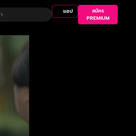
สมัคร
แอป
PREMIUM