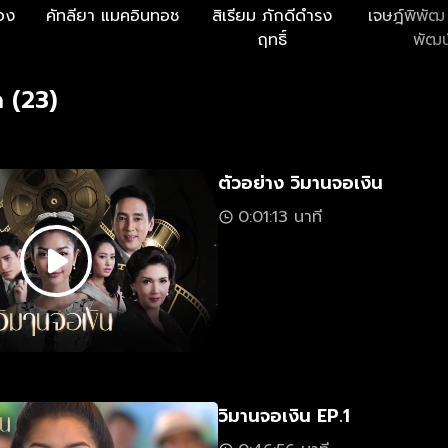
ทอง
คัทลียา แมคอินทอช
สิเรียม ภักดีดำรง
เจษฎ์พิพัฒ
ฤทธิ์
พัฒน
 (23)
ตัวอย่าง วิมานจอเงิน
0:01:13 นาที
วิมานจอเงิน EP.1