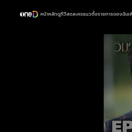
หน้าหลัก
ดูทีวีสด
ละครแนวตั้ง
รายการของฉัน
เพ