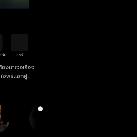
งฉัน
แชร์
้องมาเจอเรื่อง
ใจพระเอกคู่
านแต่งงาน โดย