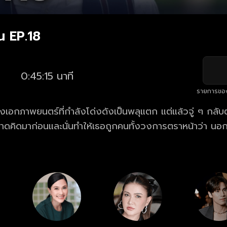
น EP.18
0:45:15 นาที
รายการขอ
งเอกภาพยนตร์ที่กำลังโด่งดังเป็นพลุแตก แต่แล้วจู่ ๆ กลับต
่คาดคิดมาก่อนและนั่นทำให้เธอถูกคนทั้งวงการตราหน้าว่า นอก
เจ้าบ่าวในชีวิตจริง ทำให้พระเอกโกรธถึงขั้นประกาศยกเลิกง
กคู่แข่ง เป็นผู้วางแผนอยู่เบื้องหลังเรื่องราวทั้งหมด