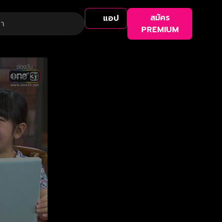
สมัคร
แอป
PREMIUM