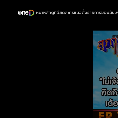
หน้าหลัก
ดูทีวีสด
ละครแนวตั้ง
รายการของฉัน
เพ