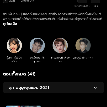
ท
2021
0:40:18 นาที
รายการของฉัน
แชร์
สามพี่น้องหนุ่มโสดที่นิสัยต่างกันสุดขั้ว ได้ทราบข่าวว่าพ่อที่ทิ้งไปตั้งแต่
พวกเขายังเด็กได้เสียชีวิตลงกระทันหัน ทิ้งไว้เพียงแค่ลูกสาววัยห้าขวบที่
เกิดกับภรรยาใหม่ พวกเขาจึงตัดสินใจรับบทคุณพ่อจำเป็น เพื่อไม่ให้น้อง
ดูเพิ่มเติม
สาวขาดความอบอุ่นเหมือนพวกเขา
รุ่งรดา รุ่งลิขิต
อาณัตพล ศิริ
เศรษฐพงศ์ เพียง
จุฑาวุฒิ ภัทรกำพล
เจริญ
ชุมแสง
พอ
ตอนทั้งหมด (41)
สุภาพบุรุษสุดซอย 2021