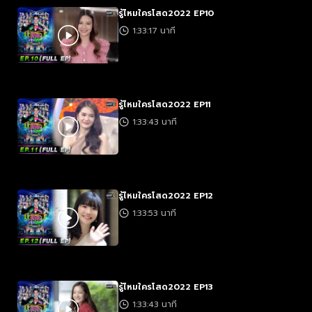
รู้ไหมใครโสด2022 EP10
1:33:17 นาที
รู้ไหมใครโสด2022 EP11
1:33:43 นาที
รู้ไหมใครโสด2022 EP12
1:33:53 นาที
รู้ไหมใครโสด2022 EP13
1:33:43 นาที