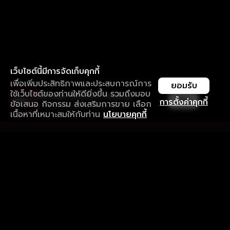
เว็บไซต์นี้มีการจัดเก็บคุกกี้
เพื่อเพิ่มประสิทธิภาพและประสบการณ์การ
ยอมรับ
ใช้เว็บไซต์ของท่านให้ดียิ่งขึ้น รวมถึงมอบ
ใช้งานแอป ลื่นไหลกว่า ไม่มีสะดุด
เปิด
การตั้งค่าคุกกี้
ข้อเสนอ กิจกรรม ส่งเสริมการขาย เลือก
ดาวน์โหลดแอปเพื่อการรับชมที่ดีกว่า
เนื้อหาที่เหมาะสมให้กับท่าน
นโยบายคุกกี้
รับประสบการณ์ที่ดีที่สุดบนแอป
ภาษาไทย
คำถามที่พบบ่อย