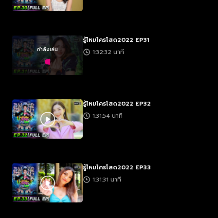
รู้ไหมใครโสด2022 EP31
กำลังเล่น
1:32:32 นาที
รู้ไหมใครโสด2022 EP32
1:31:54 นาที
รู้ไหมใครโสด2022 EP33
1:31:31 นาที