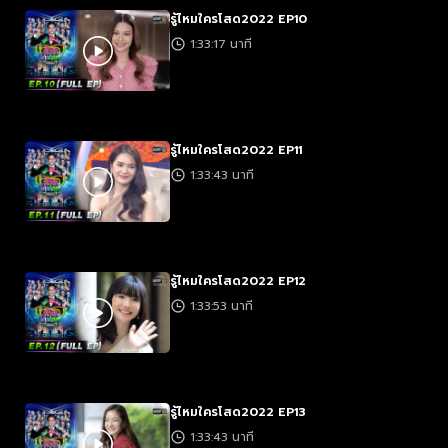
รู้ไหมใครโสด2022 EP10
1:33:17 นาที
รู้ไหมใครโสด2022 EP11
1:33:43 นาที
รู้ไหมใครโสด2022 EP12
1:33:53 นาที
รู้ไหมใครโสด2022 EP13
1:33:43 นาที