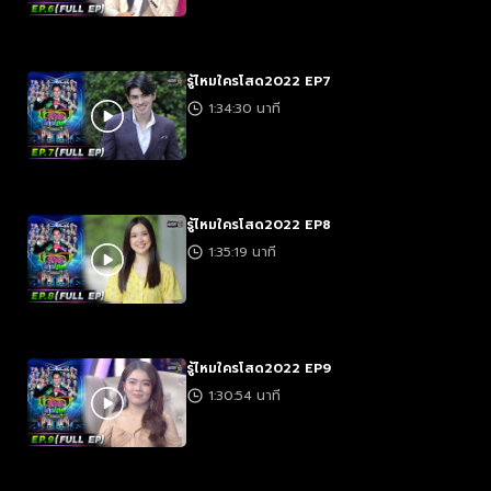
รู้ไหมใครโสด2022 EP7
1:34:30 นาที
รู้ไหมใครโสด2022 EP8
1:35:19 นาที
รู้ไหมใครโสด2022 EP9
1:30:54 นาที