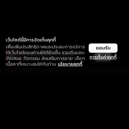
เว็บไซต์นี้มีการจัดเก็บคุกกี้
เพื่อเพิ่มประสิทธิภาพและประสบการณ์การ
ยอมรับ
ใช้เว็บไซต์ของท่านให้ดียิ่งขึ้น รวมถึงมอบ
ใช้งานแอป ลื่นไหลกว่า ไม่มีสะดุด
เปิด
การตั้งค่าคุกกี้
ข้อเสนอ กิจกรรม ส่งเสริมการขาย เลือก
ดาวน์โหลดแอปเพื่อการรับชมที่ดีกว่า
เนื้อหาที่เหมาะสมให้กับท่าน
นโยบายคุกกี้
รับประสบการณ์ที่ดีที่สุดบนแอป
ภาษาไทย
คำถามที่พบบ่อย