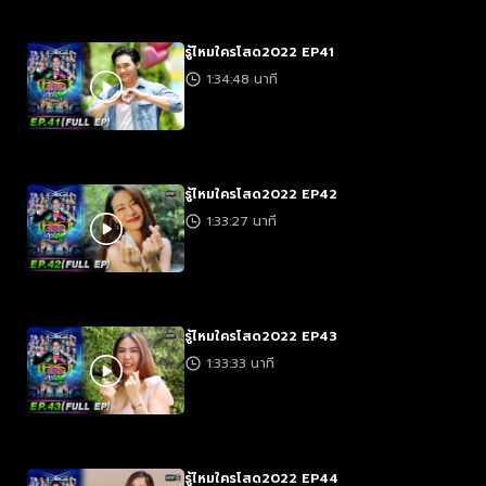
รู้ไหมใครโสด2022 EP41
1:34:48 นาที
รู้ไหมใครโสด2022 EP42
1:33:27 นาที
รู้ไหมใครโสด2022 EP43
1:33:33 นาที
รู้ไหมใครโสด2022 EP44