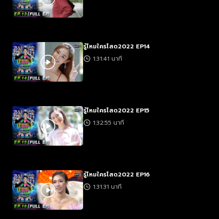
รู้ไหมใครโสด2022 EP14
1:31:41 นาที
รู้ไหมใครโสด2022 EP15
1:32:55 นาที
รู้ไหมใครโสด2022 EP16
1:31:31 นาที