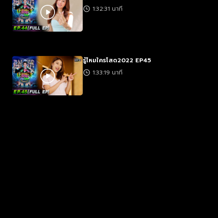
1:32:31 นาที
รู้ไหมใครโสด2022 EP45
1:33:19 นาที