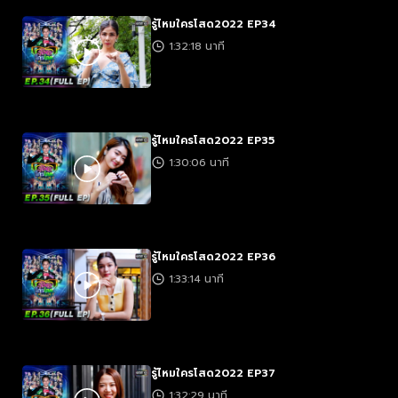
รู้ไหมใครโสด2022 EP34
1:32:18 นาที
รู้ไหมใครโสด2022 EP35
1:30:06 นาที
รู้ไหมใครโสด2022 EP36
1:33:14 นาที
รู้ไหมใครโสด2022 EP37
1:32:29 นาที