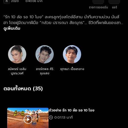
ท
2020
0:40:06 นาที
รายการของฉัน
แชร์
“รัก 10 ล้อ รอ 10 โมง” ละครลูกทุ่งสไตล์อีสาน นำทีมความม่วน มันส์
ฮา โดยผู้จัดมากฝีมือ “กล้วย ปรารถนา สัชฌุกร”... ชีวิตที่ผกผันของสาว
เปรี้ยวผู้ใฝ่ฝันอยากเป็นแฟชั่นดีไซเนอร์กลับต้องมาดูแลกิจการเดินรถ
ดูเพิ่มเติม
บรรทุกของครอบครัว อิสระคือสิ่งเดียวที่เธอต้องการ และการขายธุรกิจ
คือทางออก แต่ชายหนุ่มผู้เป็นลูกบุญธรรมของครอบครัวเธอก็ขัดขวาง
ทุกวิถึทาง... ความม่วนซื่น ขุลมุน พัลวัน ของแก๊งสิบล้อจึงเริ่มต้นขึ้น!
อนิพรณ์ เฉลิม
อาณัตพล ศิริ
ยุทธนา เปื้องกลาง
บูรณะวงศ์
ชุมแสง
ตอนทั้งหมด (35)
ตัวอย่าง รัก 10 ล้อ รอ 10 โมง
0:01:13 นาที