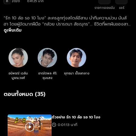
ท
2020
0:41:25 นาที
รายการของฉัน
แชร์
“รัก 10 ล้อ รอ 10 โมง” ละครลูกทุ่งสไตล์อีสาน นำทีมความม่วน มันส์
ฮา โดยผู้จัดมากฝีมือ “กล้วย ปรารถนา สัชฌุกร”... ชีวิตที่ผกผันของสาว
เปรี้ยวผู้ใฝ่ฝันอยากเป็นแฟชั่นดีไซเนอร์กลับต้องมาดูแลกิจการเดินรถ
ดูเพิ่มเติม
บรรทุกของครอบครัว อิสระคือสิ่งเดียวที่เธอต้องการ และการขายธุรกิจ
คือทางออก แต่ชายหนุ่มผู้เป็นลูกบุญธรรมของครอบครัวเธอก็ขัดขวาง
ทุกวิถึทาง... ความม่วนซื่น ขุลมุน พัลวัน ของแก๊งสิบล้อจึงเริ่มต้นขึ้น!
อนิพรณ์ เฉลิม
อาณัตพล ศิริ
ยุทธนา เปื้องกลาง
บูรณะวงศ์
ชุมแสง
ตอนทั้งหมด (35)
ตัวอย่าง รัก 10 ล้อ รอ 10 โมง
0:01:13 นาที