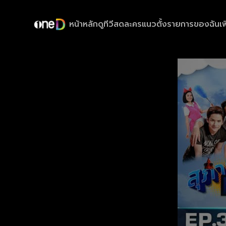
หน้าหลัก
ดูทีวีสด
ละครแนวตั้ง
รายการของฉัน
เพ