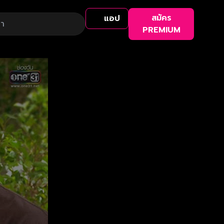
สมัคร
แอป
PREMIUM