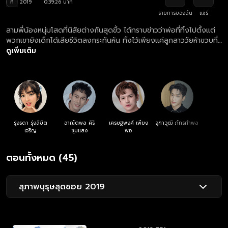
ท
2019
0:39:26 นาที
รายการของฉัน
แชร์
สามพี่น้องหนุ่มโสดที่นิสัยต่างกันสุดขั้ว ได้ทราบข่าวว่าพ่อที่ทิ้งไปตั้งแต่
พวกเขายังเด็กได้เสียชีวิตลงกระทันหัน ทิ้งไว้เพียงแค่ลูกสาววัยห้าขวบที่
เกิดกับภรรยาใหม่ พวกเขาจึงตัดสินใจรับบทคุณพ่อจำเป็น เพื่อไม่ให้น้อง
ดูเพิ่มเติม
สาวขาดความอบอุ่นเหมือนพวกเขา
รุ่งรดา รุ่งลิขิต
อาณัตพล ศิริ
เศรษฐพงศ์ เพียง
จุฑาวุฒิ ภัทรกำพล
เจริญ
ชุมแสง
พอ
ตอนทั้งหมด (45)
สุภาพบุรุษสุดซอย 2019