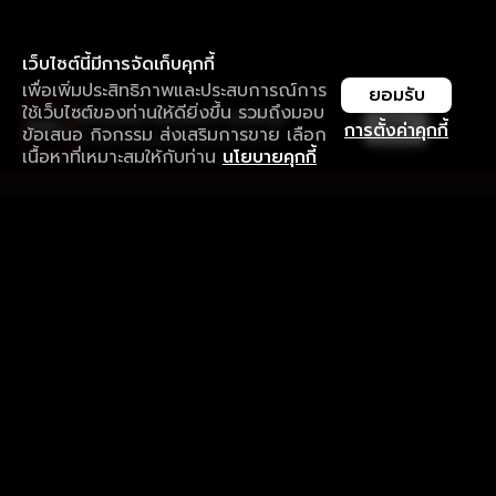
เว็บไซต์นี้มีการจัดเก็บคุกกี้
เพื่อเพิ่มประสิทธิภาพและประสบการณ์การ
ยอมรับ
ใช้เว็บไซต์ของท่านให้ดียิ่งขึ้น รวมถึงมอบ
ใช้งานแอป ลื่นไหลกว่า ไม่มีสะดุด
เปิด
การตั้งค่าคุกกี้
ข้อเสนอ กิจกรรม ส่งเสริมการขาย เลือก
ดาวน์โหลดแอปเพื่อการรับชมที่ดีกว่า
เนื้อหาที่เหมาะสมให้กับท่าน
นโยบายคุกกี้
รับประสบการณ์ที่ดีที่สุดบนแอป
ภาษาไทย
คำถามที่พบบ่อย
แจ้งปัญหาการใช้งาน
ข้อกำหนดและเงื่อนไขการใช้งาน