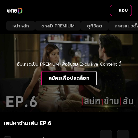
แอป
หน้าหลัก
oneD PREMIUM
ดูทีวีสด
ละครแนวตั้
อัปเกรดเป็น PREMIUM เพื่อรับชม Exclusive Content นี้
สมัครเพื่อปลดล็อก
เสน่หาข้ามเส้น EP.6