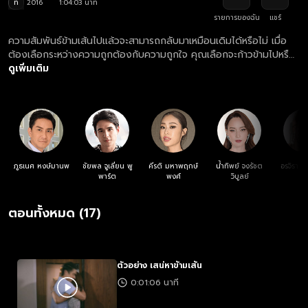
ท
2016
1:04:03 นาที
รายการของฉัน
แชร์
ความสัมพันธ์ข้ามเส้นไปแล้วจะสามารถกลับมาเหมือนเดิมได้หรือไม่ เมื่อ
ต้องเลือกระหว่างความถูกต้องกับความถูกใจ คุณเลือกจะก้าวข้ามไปหรือ
จะห้ามใจหยุดมัน?
ดูเพิ่มเติม
ภูธเนศ หงษ์มานพ
ชัยพล จูเลี่ยน พู
คีรติ มหาพฤกษ์
น้ำทิพย์ จงรัชต
อรจิรา แ
พาร์ต
พงศ์
วิบูลย์
ตอนทั้งหมด (17)
ตัวอย่าง เสน่หาข้ามเส้น
0:01:06 นาที