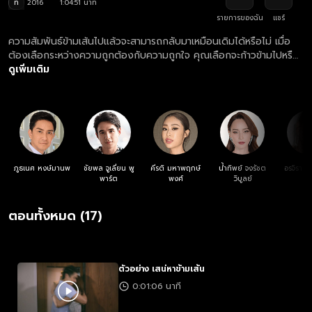
ท
2016
1:04:51 นาที
รายการของฉัน
แชร์
ความสัมพันธ์ข้ามเส้นไปแล้วจะสามารถกลับมาเหมือนเดิมได้หรือไม่ เมื่อ
ต้องเลือกระหว่างความถูกต้องกับความถูกใจ คุณเลือกจะก้าวข้ามไปหรือ
จะห้ามใจหยุดมัน?
ดูเพิ่มเติม
ภูธเนศ หงษ์มานพ
ชัยพล จูเลี่ยน พู
คีรติ มหาพฤกษ์
น้ำทิพย์ จงรัชต
อรจิรา แ
พาร์ต
พงศ์
วิบูลย์
ตอนทั้งหมด (17)
ตัวอย่าง เสน่หาข้ามเส้น
0:01:06 นาที