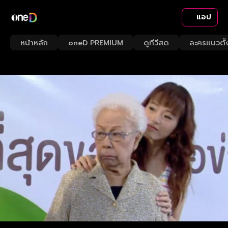
แอป
หน้าหลัก
oneD PREMIUM
ดูทีวีสด
ละครแนวตั้