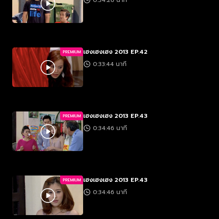
0:34:26 นาที
เฮงเฮงเฮง 2013 EP.42
PREMIUM
0:33:44 นาที
เฮงเฮงเฮง 2013 EP.43
PREMIUM
0:34:46 นาที
เฮงเฮงเฮง 2013 EP.43
PREMIUM
0:34:46 นาที