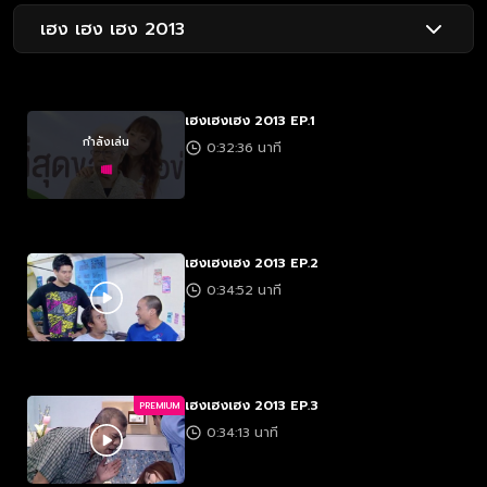
เฮง เฮง เฮง 2013
เฮงเฮงเฮง 2013 EP.1
กำลังเล่น
0:32:36 นาที
เฮงเฮงเฮง 2013 EP.2
0:34:52 นาที
เฮงเฮงเฮง 2013 EP.3
PREMIUM
0:34:13 นาที