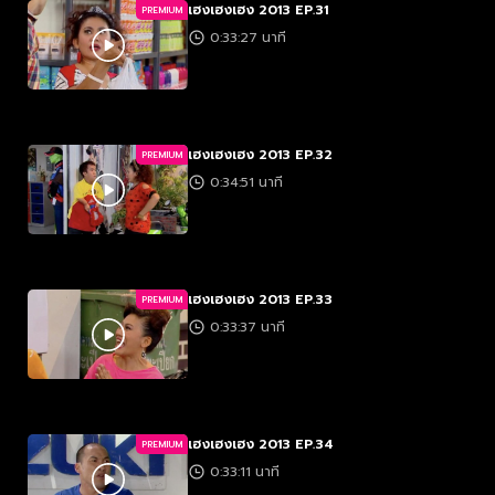
เฮงเฮงเฮง 2013 EP.31
PREMIUM
0:33:27 นาที
เฮงเฮงเฮง 2013 EP.32
PREMIUM
0:34:51 นาที
เฮงเฮงเฮง 2013 EP.33
PREMIUM
0:33:37 นาที
เฮงเฮงเฮง 2013 EP.34
PREMIUM
0:33:11 นาที