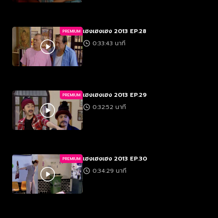
เฮงเฮงเฮง 2013 EP.28
PREMIUM
0:33:43 นาที
เฮงเฮงเฮง 2013 EP.29
PREMIUM
0:32:52 นาที
เฮงเฮงเฮง 2013 EP.30
PREMIUM
0:34:29 นาที