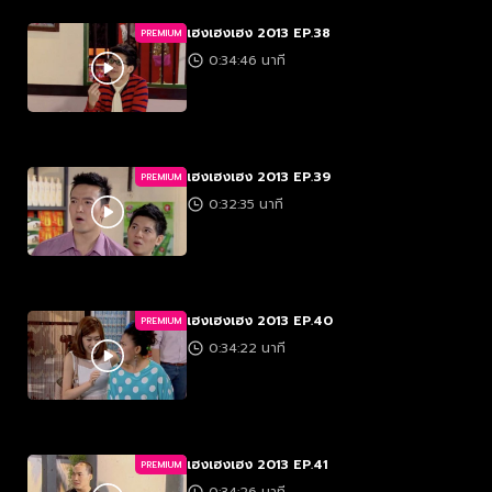
เฮงเฮงเฮง 2013 EP.38
PREMIUM
0:34:46 นาที
เฮงเฮงเฮง 2013 EP.39
PREMIUM
0:32:35 นาที
เฮงเฮงเฮง 2013 EP.40
PREMIUM
0:34:22 นาที
เฮงเฮงเฮง 2013 EP.41
PREMIUM