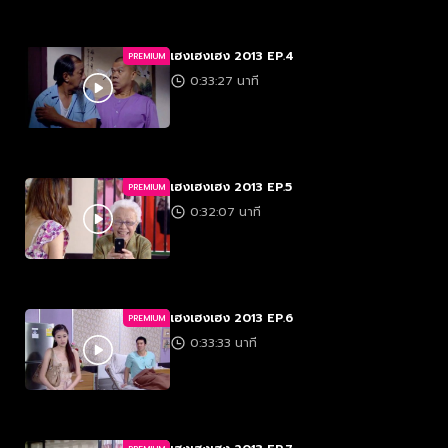
เฮงเฮงเฮง 2013 EP.4
PREMIUM
0:33:27 นาที
เฮงเฮงเฮง 2013 EP.5
PREMIUM
0:32:07 นาที
เฮงเฮงเฮง 2013 EP.6
PREMIUM
0:33:33 นาที