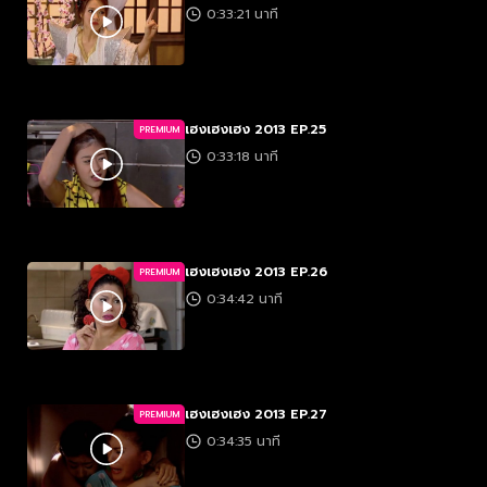
0:33:21 นาที
เฮงเฮงเฮง 2013 EP.25
PREMIUM
0:33:18 นาที
เฮงเฮงเฮง 2013 EP.26
PREMIUM
0:34:42 นาที
เฮงเฮงเฮง 2013 EP.27
PREMIUM
0:34:35 นาที