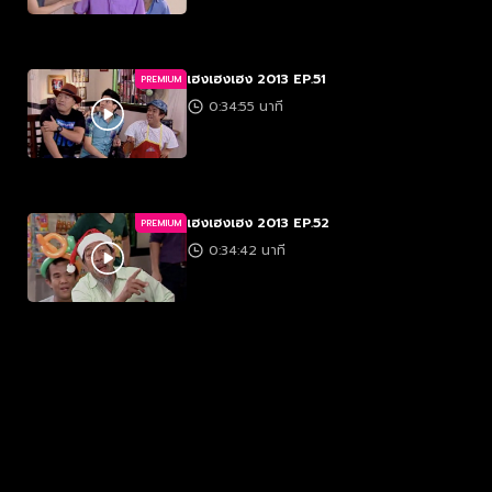
เฮงเฮงเฮง 2013 EP.51
PREMIUM
0:34:55 นาที
เฮงเฮงเฮง 2013 EP.52
PREMIUM
0:34:42 นาที