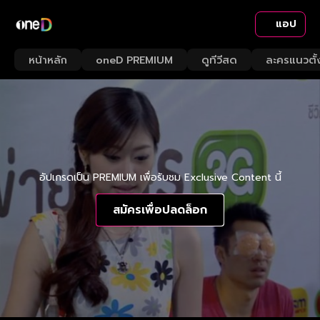
แอป
หน้าหลัก
oneD PREMIUM
ดูทีวีสด
ละครแนวตั้
อัปเกรดเป็น PREMIUM เพื่อรับชม Exclusive Content นี้
สมัครเพื่อปลดล็อก