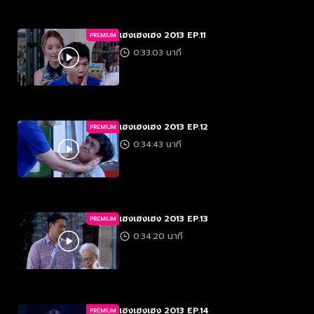
เฮงเฮงเฮง 2013 EP.11
PREMIUM
0:33:03 นาที
เฮงเฮงเฮง 2013 EP.12
PREMIUM
0:34:43 นาที
เฮงเฮงเฮง 2013 EP.13
PREMIUM
0:34:20 นาที
เฮงเฮงเฮง 2013 EP.14
PREMIUM