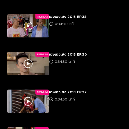
เฮงเฮงเฮง 2013 EP.35
PREMIUM
0:34:31 นาที
เฮงเฮงเฮง 2013 EP.36
PREMIUM
0:34:30 นาที
เฮงเฮงเฮง 2013 EP.37
PREMIUM
0:34:50 นาที