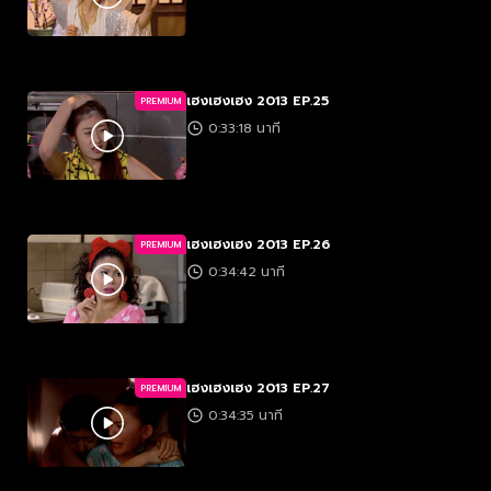
เฮงเฮงเฮง 2013 EP.25
PREMIUM
0:33:18 นาที
เฮงเฮงเฮง 2013 EP.26
PREMIUM
0:34:42 นาที
เฮงเฮงเฮง 2013 EP.27
PREMIUM
0:34:35 นาที