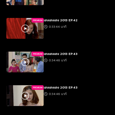
เฮงเฮงเฮง 2013 EP.42
PREMIUM
0:33:44 นาที
เฮงเฮงเฮง 2013 EP.43
PREMIUM
0:34:46 นาที
เฮงเฮงเฮง 2013 EP.43
PREMIUM
0:34:46 นาที