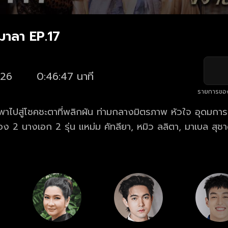
าลา EP.17
26
0:46:47 นาที
รายการขอ
ำพาไปสู่โชคชะตาที่พลิกผัน ท่ามกลางมิตรภาพ หัวใจ อุดมการ
 คัทลียา, หมิว ลลิตา, มาเบล สุชาดา, เอินเอิน ฟา
บราณินทร์, นาน่า ศวรรยา ฯลฯ