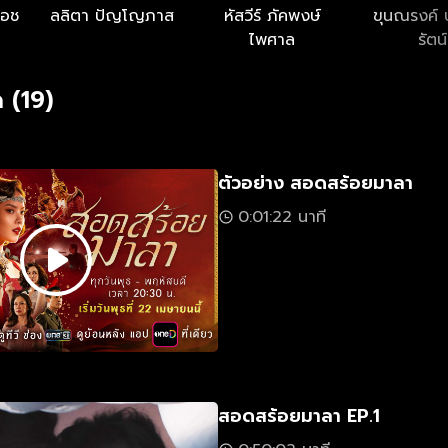
ทอช
ลลิตา ปัญโญภาส
หัสวีร์ ภัคพงษ์
ขุนณรงค์ 
ไพศาล
รัตน์
 (19)
ตัวอย่าง สอดสร้อยมาลา
0:01:22 นาที
สอดสร้อยมาลา EP.1