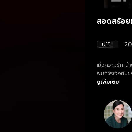
สอดสร้อยม
น13+
20
เมื่อความรัก น
พบการเจอกันของ 2 นางเอก 2 รุ่น แหม่ม
ติมา พร้อมด้วย 2 พระเอกมาแรง เข้ม หัสวีร์ - กระทิง ขุนณรงค์ และนักแสดงมากฝีมือ อู๋
ดูเพิ่มเติม
ธนากร, เพชร โ