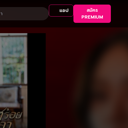
สมัคร
แอป
PREMIUM