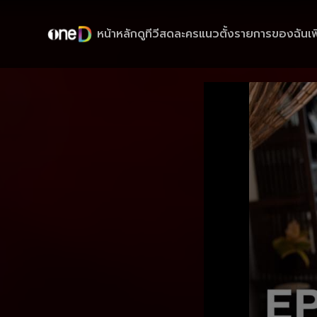
หน้าหลัก
ดูทีวีสด
ละครแนวตั้ง
รายการของฉัน
เพ