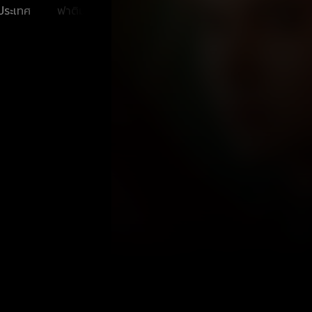
ประเทศ
ฟาติมา เดชะวลีกุล
สุชาดา สอนพันธ์
ธนากร