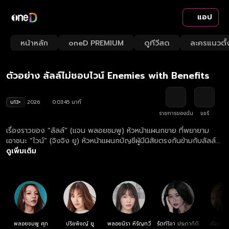
แอป
Playback
/
Mute
หน้าหลัก
oneD PREMIUM
ดูทีวีสด
ละครแนวตั้
Loaded
:
Rate
26.44%
ตัวอย่าง ลัลล์ไม่ชอบไวน์ Enemies with Benefits
น13+
2026
0:03:45 นาที
รายการของฉัน
แชร์
เรื่องราวของ “ลัลล์” (แจน พลอยชมพู) หัวหน้าแผนกขาย ที่พยายาม
เอาชนะ “ไวน์” (จิงจิง ยู) หัวหน้าแผนกบัญชีผู้มีนิสัยตรงกันข้ามกับลัลล์
ทุกอย่างแถมขึ้นชื่อเรื่องความใจดำ แต่สถานการณ์กลับพาให้ทั้งคู่กลาย
ดูเพิ่มเติม
มาเป็น Friends with Benefits แต่ก็ต้องปิดบังเอาไว้ แกล้งทำตัวเป็น
ศัตรู ห้ามให้คนในบริษัทรู้โดยเด็ดขาด! แต่แล้วความใกล้ชิดกลับทำให้เผลอ
ใจ จนเกิดเป็นความรักโดยไม่รู้ตัว
พลอยชมพู ศุภ
ปริยพิชญ์ ยู
พลอยนิรา หิรัญทวี
รัตท์ริชา ประภากิติ
ภัชธร ธ