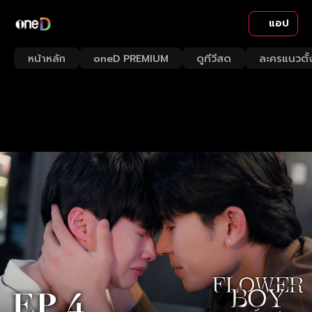
แอป
หน้าหลัก
oneD PREMIUM
ดูทีวีสด
ละครแนวตั้