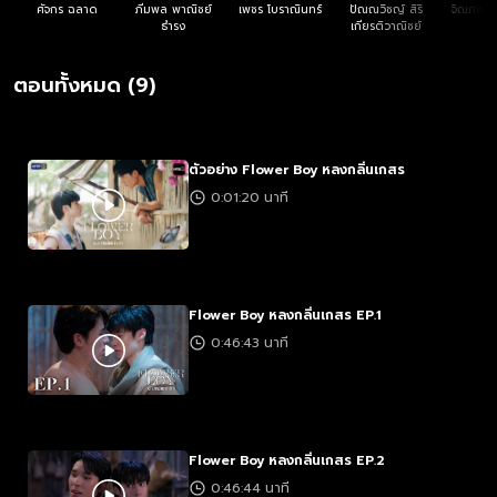
ศัจกร ฉลาด
ภีมพล พาณิชย์
เพชร โบราณินทร์
ปัณณวิชญ์ สิริ
จิณภพ ป
ธำรง
เกียรติวาณิชย์
สัน
ตอนทั้งหมด (9)
ตัวอย่าง Flower Boy หลงกลิ่นเกสร
0:01:20 นาที
Flower Boy หลงกลิ่นเกสร EP.1
0:46:43 นาที
Flower Boy หลงกลิ่นเกสร EP.2
0:46:44 นาที