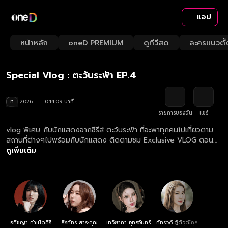
แอป
Play
Playback
Fullsc
Current
0:00
/
Duration
14:09
Mute
1x
หน้าหลัก
oneD PREMIUM
ดูทีวีสด
ละครแนวตั้
Loaded
:
Rate
0.71%
Time
Exclusive Vlog ตะวันระฟ้า
Play
Special Vlog : ตะวันระฟ้า EP.4
Video
ท
2026
0:14:09 นาที
รายการของฉัน
แชร์
vlog พิเศษ กับนักแสดงจากซีรีส์ ตะวันระฟ้า ที่จะพาทุกคนไปเที่ยวตาม
สถานที่ต่างๆไปพร้อมกับนักแสดง ติดตามชม Exclusive VLOG ตอน
ใหม่ ทุกวันอาทิตย์ 19:00 น. ที่แอป oneD ที่เดียว
ดูเพิ่มเติม
อภิชญา กำเนิดศิริ
สิรภัทร สาระคุณ
เทวิยาภา อุทธจันทร์
ภัทรวดี ฐิติวุฒิกุล