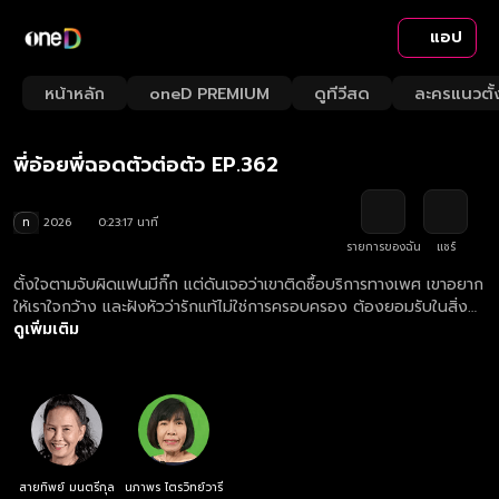
แอป
Playback
/
Mute
หน้าหลัก
oneD PREMIUM
ดูทีวีสด
ละครแนวตั้
Loaded
:
Rate
4.26%
พี่อ้อยพี่ฉอดตัวต่อตัว EP.362
ท
2026
0:23:17 นาที
รายการของฉัน
แชร์
ตั้งใจตามจับผิดแฟนมีกิ๊ก แต่ดันเจอว่าเขาติดซื้อบริการทางเพศ เขาอยาก
ให้เราใจกว้าง และฝังหัวว่ารักแท้ไม่ใช่การครอบครอง ต้องยอมรับในสิ่งที่
เขาเป็น และปล่อยให้เขานอกใจ
ดูเพิ่มเติม
สายทิพย์ มนตรีกุล
นภาพร ไตรวิทย์วารี