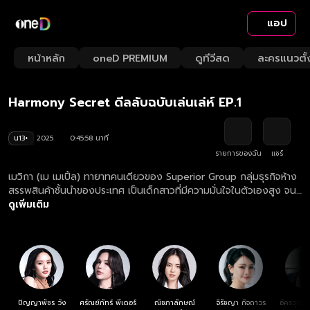
แอป
Playback
/
Mute
หน้าหลัก
oneD PREMIUM
ดูทีวีสด
ละครแนวตั้
Loaded
:
Rate
2.16%
Harmony Secret ดีลลับฉบับเล่นเล่ห์ EP.1
น13+
2025
0:45:58 นาที
รายการของฉัน
แชร์
เมวิกา (เม เมเปิ้ล) ทายาทคนเดียวของ Superior Group กลุ่มธุรกิจห้าง
สรรพสินค้าชั้นนำของประเทศ เป็นเด็กสาวที่มีความมั่นใจในตัวเองสูง จน
กระทั่งวันหนึ่งความมั่นใจนั้นก็พังทลายลง เมื่อเธอต้องแพ้ให้กับ ไอยว
ดูเพิ่มเติม
ริญ (ไอย์) ทายาทคนเดียวของ Orianna Group กลุ่มธุรกิจโรงแรมที่
ใหญ่อันดับต้นๆของประเทศ ในการนำเสนอโปรเจคที่โรงเรียนของทั้งสอง
คนต้องทำร่วมกัน เวลาผ่านไปหลายปี ทั้งคู่ได้กลับมาเจอกันอีกครั้งใน
ฐานะผู้นำองค์กร ที่ต้องมาร่วมแข่งขันเพื่อชิงสัมปทาน Greater Duty
Free โครงการใหญ่ยักษ์มูลค่ามหาศาล แต่โชคชะตาก็เล่นตลก ทำให้ทั้งคู่
ต้องมาใกล้ชิดกัน จึงเกิดเป็นความสัมพันธ์ระหว่างคู่แข่งทางธุรกิจ ที่ต้อง
กลายเป็นมิตรในบางเวลา ซึ่งสำหรับเม นี่คือโอกาสที่จะทำให้เธอล้วงความ
ปัญญาพัชร วัง
ศรัณย์ภัทร์ พีเดอร์
ณิชภาลักษณ์
จิรัชญา กิจถาวร
อัครวุฒิ 