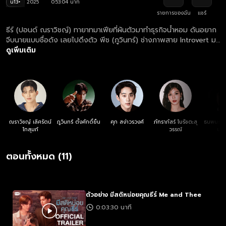
น13+
2025
0:53:04 นาที
รายการของฉัน
แชร์
ธีร์ (ปอนด์ ณราวิชญ์) ทายาทมาเฟียที่ผันตัวมาทำธุรกิจน้ำหอม ดันอยาก
จีบนายแบบชื่อดัง เลยไปดึงตัว พีช (ภูวินทร์) ช่างภาพสาย Introvert มา
เป็นอาจารย์ช่วยสอนวิชาจีบให้ แต่สอนไปสอนมา มาเฟียคลั่งรักดันเปลี่ยน
ดูเพิ่มเติม
เป้าหมาย หันมาเปิดโหมดรุกจีบอาจารย์จำเป็นแทนซะงั้น!
ณราวิชญ์ เลิศรัตน์
ภูวินทร์ ตั้งศักดิ์ยืน
ศุภ สง่าวรวงศ์
ภัทราภัสร์ โบรัชตะสุ
ธนพนธ์ ส
โกสุมภ์
วรรณ์
นาส
ตอนทั้งหมด (11)
ตัวอย่าง มีสติหน่อยคุณธีร์ Me and Thee
0:03:30 นาที