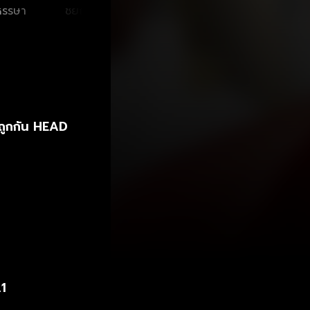
อย่างนั้นจริง
หรรษา
ชยกร จุฑามาศ
่ถูกกัน HEAD
.1