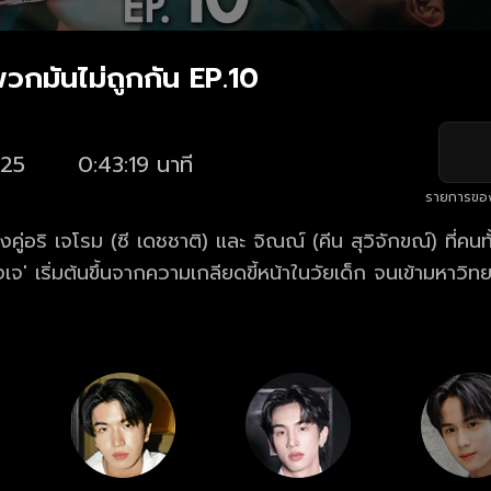
วกมันไม่ถูกกัน EP.10
25
0:43:19 นาที
รายการขอ
ดชชาติ) และ จิณณ์ (คีน สุวิจักขณ์) ที่คนทั้งมหาวิทยาลัย
มหาวิทยาลัยก็ยังตาม
ทกันอีก แต่แม้ว่าคนรอบตัวจะพยายามหาวิธีสานสัมพันธ์อย่าง
ดขี้หน้าชนิดที่ว่าตัวติดกันตลอดเวลา แต่จนแล้วจนรอด เบื้อง
นฝันเห็นเหตุการณ์ในอีก 10 ปีข้างหน้า และเห็นว่าไอ้คนที่ปัจจุ
ุดท้ายดันต้องกลายมาเป็นคู่ชีวิต จากแค่อยากกวนไปวัน ๆ 
่เคยคิดมาก่อน สองความสัมพันธ์ที่ถูกลิขิตมาแล้ว ต่อให้เกลีย