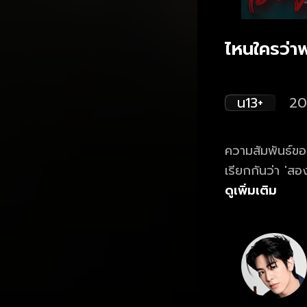
ไหนใครว่าพ
น13+
20
ความสัมพันธ์ของคู่อริ เจโรม (ซี เ
เรียกกันว่า 'สองเจ' เริ่มต้นขึ้นจากความเกลียดขี้หน้าในวัยเด็ก จนเข้า
ติดกันมาเรียน แฟชั่นดีไซน์ด้วยกันทั้งคู่ บ้านก็อยู่ตรงข้ามกัน กลุ่มเพื่อนกลุ่มเดียวกัน แถม
ดูเพิ่มเติม
ครอบครัวยังสนิ
ผล แต่เป็นเกลีย
ตลก เมื่อเจโรมดั
กันแทบตาย แต่ส
ความรู้สึกที่ไม