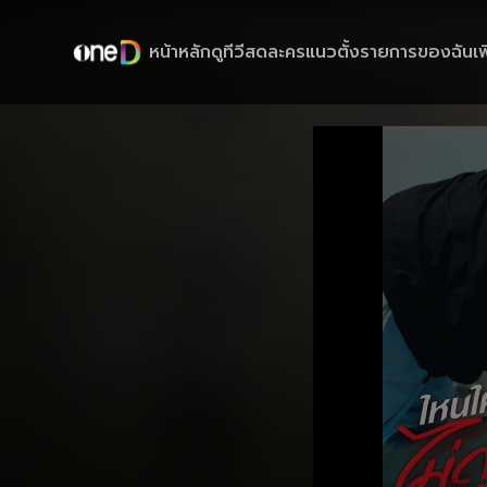
หน้าหลัก
ดูทีวีสด
ละครแนวตั้ง
รายการของฉัน
เพ