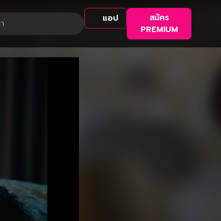
สมัคร
แอป
PREMIUM